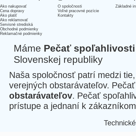
Ako nakupovať
O spoločnosti
Základné in
Cena dopravy
Voľné pracovné pozície
Ako platiť
Kontakty
Ako reklamovať
Servisné strediská
Obchodné podmienky
Reklamačné podmienky
Máme
Pečať spoľahlivosti
Slovenskej republiky
Naša spoločnosť patrí medzi tie
verejných obstarávateľov. Pečať 
obstarávateľov
. Pečať spoľahli
prístupe a jednaní k zákazníkom a
Technické
Â
Â
Â