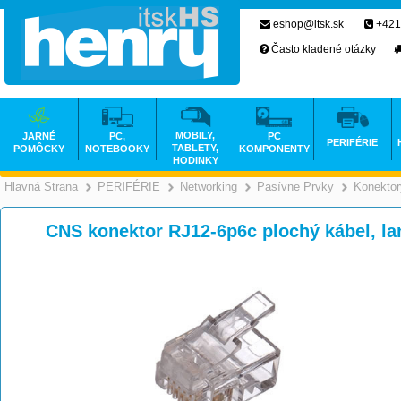
eshop@itsk.sk
+421
Často kladené otázky
MOBILY,
JARNÉ
PC,
PC
PERIFÉRIE
TABLETY,
POMÔCKY
NOTEBOOKY
KOMPONENTY
HODINKY
Hlavná Strana
PERIFÉRIE
Networking
Pasívne Prvky
Konektor
>
>
>
CNS konektor RJ12-6p6c plochý kábel, la