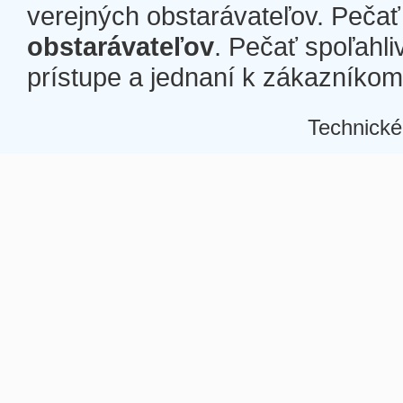
verejných obstarávateľov. Pečať 
obstarávateľov
. Pečať spoľahli
prístupe a jednaní k zákazníkom a
Technické
Â
Â
Â