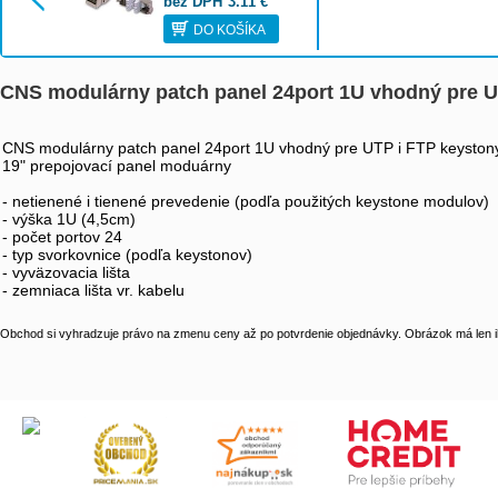
bez DPH
3.11
€
DO KOŠÍKA
CNS modulárny patch panel 24port 1U vhodný pre 
CNS modulárny patch panel 24port 1U vhodný pre UTP i FTP keyston
19" prepojovací panel moduárny
- netienené i tienené prevedenie (podľa použitých keystone modulov)
- výška 1U (4,5cm)
- počet portov 24
- typ svorkovnice (podľa keystonov)
- vyväzovacia lišta
- zemniaca lišta vr. kabelu
Obchod si vyhradzuje právo na zmenu ceny až po potvrdenie objednávky. Obrázok má len il