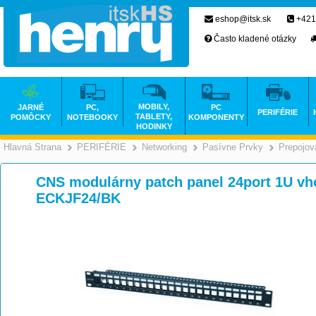
eshop@itsk.sk
+421
Často kladené otázky
MOBILY,
JARNÉ
PC,
PC
PERIFÉRIE
TABLETY,
POMÔCKY
NOTEBOOKY
KOMPONENTY
HODINKY
Hlavná Strana
PERIFÉRIE
Networking
Pasívne Prvky
Prepojov
>
>
>
CNS modulárny patch panel 24port 1U vh
ECKJF24/BK