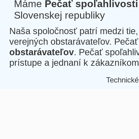
Máme
Pečať spoľahlivosti
Slovenskej republiky
Naša spoločnosť patrí medzi tie
verejných obstarávateľov. Pečať 
obstarávateľov
. Pečať spoľahli
prístupe a jednaní k zákazníkom a
Technické
Â
Â
Â