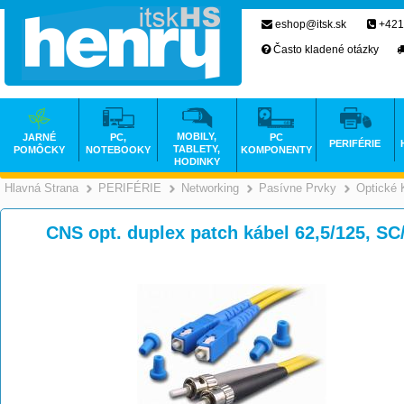
eshop@itsk.sk
+421
Často kladené otázky
MOBILY,
JARNÉ
PC,
PC
PERIFÉRIE
TABLETY,
POMÔCKY
NOTEBOOKY
KOMPONENTY
HODINKY
Hlavná Strana
PERIFÉRIE
Networking
Pasívne Prvky
Optické 
>
>
>
CNS opt. duplex patch kábel 62,5/125, S