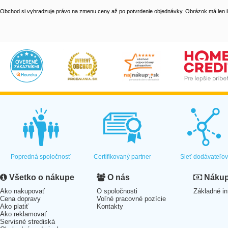
Obchod si vyhradzuje právo na zmenu ceny až po potvrdenie objednávky. Obrázok má len il
Popredná spoločnosť
Certifikovaný partner
Sieť dodávateľo
Všetko o nákupe
O nás
Nákup 
Ako nakupovať
O spoločnosti
Základné in
Cena dopravy
Voľné pracovné pozície
Ako platiť
Kontakty
Ako reklamovať
Servisné strediská