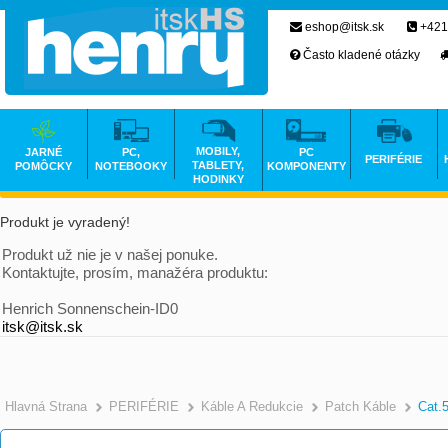
eshop@itsk.sk
+421
Často kladené otázky
MOBILY,
JARNÉ
PC,
PC
PERIFÉRIE
TABLETY,
POMÔCKY
NOTEBOOKY
KOMPONENTY
HODINKY
Produkt je vyradený!
Produkt už nie je v našej ponuke.
Kontaktujte, prosím, manažéra produktu:
Henrich Sonnenschein-ID0
itsk@itsk.sk
Hlavná Strana
PERIFÉRIE
Káble A Redukcie
Patch Káble
Cat.