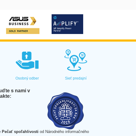
Osobný odber
Sieť predajní
ďte s nami v
akte:
e
Pečať spoľahlivosti
od Národného informačného