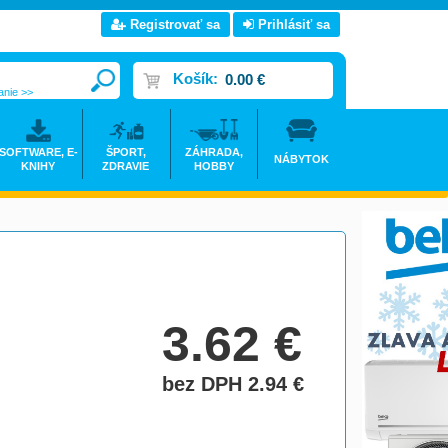
Registrovať sa
Prihlásiť sa
Košík:
0.00 €
anie >>
SOFTWARE, E-
ŠPORT,
ZÁHRADA,
NÁBYTOK
KNIHY
ZDRAVIE
HOBBY
3.62
€
bez DPH 2.94
€
do košíka