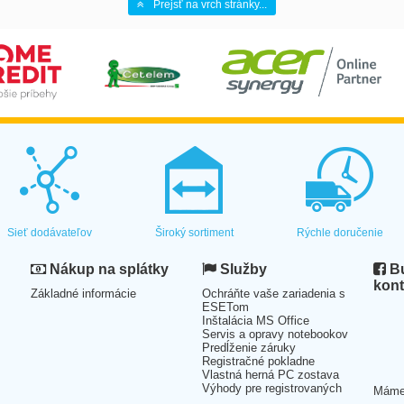
Prejsť na vrch stránky...
Sieť dodávateľov
Široký sortiment
Rýchle doručenie
Nákup na splátky
Služby
Bu
kont
Základné informácie
Ochráňte vaše zariadenia s
ESETom
Inštalácia MS Office
Servis a opravy notebookov
Predĺženie záruky
Registračné pokladne
Vlastná herná PC zostava
Výhody pre registrovaných
Mám