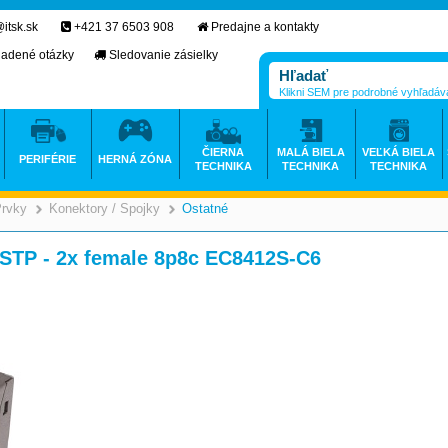
itsk.sk
+421 37 6503 908
Predajne a kontakty
ladené otázky
Sledovanie zásielky
Klikni SEM pre podrobné vyhľadáv
ČIERNA
MALÁ BIELA
VEĽKÁ BIELA
PERIFÉRIE
HERNÁ ZÓNA
TECHNIKA
TECHNIKA
TECHNIKA
Prvky
Konektory / Spojky
Ostatné
>
>
>
 STP - 2x female 8p8c EC8412S-C6