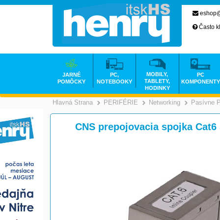
eshop@
Často k
MOBILY,
JARNÉ
PC,
PC
TABLETY,
POMÔCKY
NOTEBOOKY
KOMPONENTY
HODINKY
Hlavná Strana
PERIFÉRIE
Networking
Pasívne 
>
>
CNS prepojovacia spojka Cat6