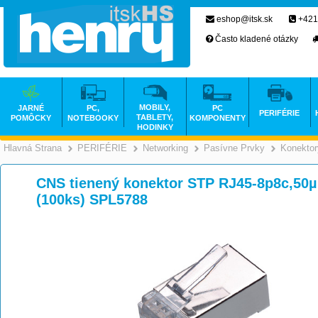
eshop@itsk.sk
+421
Často kladené otázky
MOBILY,
JARNÉ
PC,
PC
PERIFÉRIE
TABLETY,
POMÔCKY
NOTEBOOKY
KOMPONENTY
HODINKY
Hlavná Strana
PERIFÉRIE
Networking
Pasívne Prvky
Konektor
>
>
>
CNS tienený konektor STP RJ45-8p8c,50µ"
(100ks) SPL5788