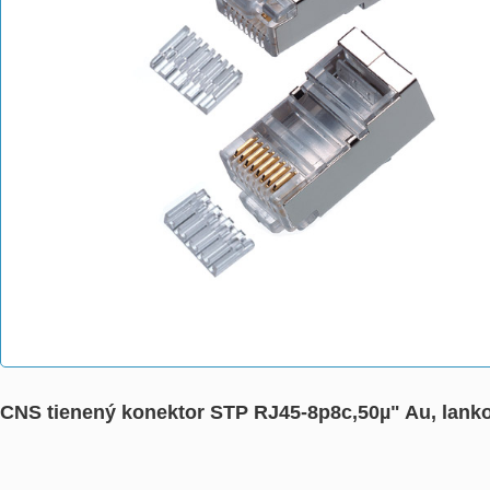
CNS tienený konektor STP RJ45-8p8c,50µ" Au, lanko