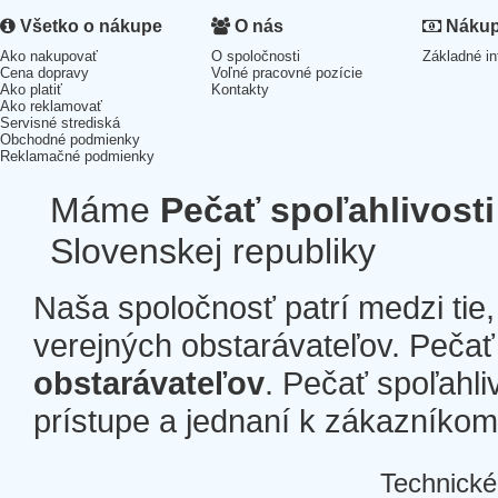
Všetko o nákupe
O nás
Nákup 
Ako nakupovať
O spoločnosti
Základné in
Cena dopravy
Voľné pracovné pozície
Ako platiť
Kontakty
Ako reklamovať
Servisné strediská
Obchodné podmienky
Reklamačné podmienky
Máme
Pečať spoľahlivosti
Slovenskej republiky
Naša spoločnosť patrí medzi tie
verejných obstarávateľov. Pečať 
obstarávateľov
. Pečať spoľahli
prístupe a jednaní k zákazníkom a
Technické