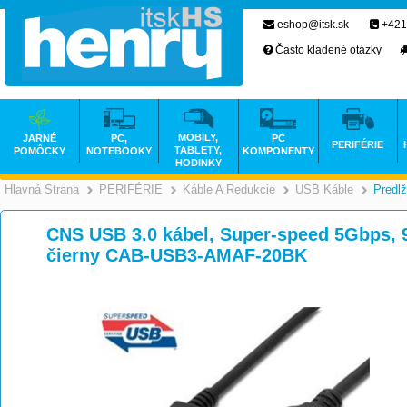
eshop@itsk.sk
+421
Často kladené otázky
MOBILY,
JARNÉ
PC,
PC
PERIFÉRIE
TABLETY,
POMÔCKY
NOTEBOOKY
KOMPONENTY
HODINKY
Hlavná Strana
PERIFÉRIE
Káble A Redukcie
USB Káble
Predl
>
>
>
CNS USB 3.0 kábel, Super-speed 5Gbps, 9
čierny CAB-USB3-AMAF-20BK