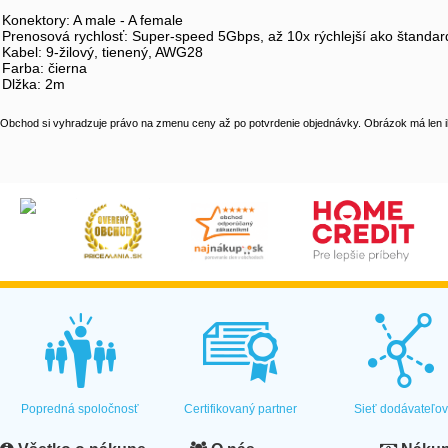
Konektory: A male - A female
Prenosová rychlosť: Super-speed 5Gbps, až 10x rýchlejší ako štanda
Kabel: 9-žilový, tienený, AWG28
Farba: čierna
Dlžka: 2m
Obchod si vyhradzuje právo na zmenu ceny až po potvrdenie objednávky. Obrázok má len il
Popredná spoločnosť
Certifikovaný partner
Sieť dodávateľo