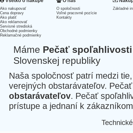
Všetko o nákupe
O nás
Nákup 
Ako nakupovať
O spoločnosti
Základné in
Cena dopravy
Voľné pracovné pozície
Ako platiť
Kontakty
Ako reklamovať
Servisné strediská
Obchodné podmienky
Reklamačné podmienky
Máme
Pečať spoľahlivosti
Slovenskej republiky
Naša spoločnosť patrí medzi tie
verejných obstarávateľov. Pečať 
obstarávateľov
. Pečať spoľahli
prístupe a jednaní k zákazníkom a
Technické
Â
Â