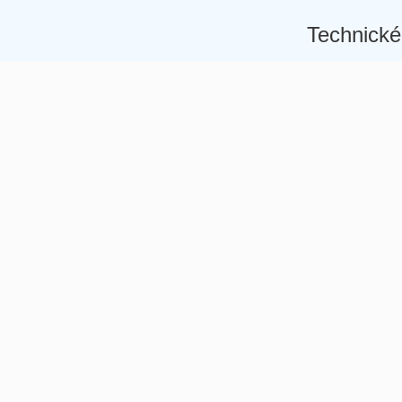
Technické
Â
Â
Â