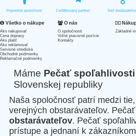
Popredná spoločnosť
Certifikovaný partner
Sieť dodávateľo
Všetko o nákupe
O nás
Nákup 
Ako nakupovať
O spoločnosti
Základné in
Cena dopravy
Voľné pracovné pozície
Ako platiť
Kontakty
Ako reklamovať
Servisné strediská
Obchodné podmienky
Reklamačné podmienky
Máme
Pečať spoľahlivosti
Slovenskej republiky
Naša spoločnosť patrí medzi tie
verejných obstarávateľov. Pečať 
obstarávateľov
. Pečať spoľahli
prístupe a jednaní k zákazníkom a