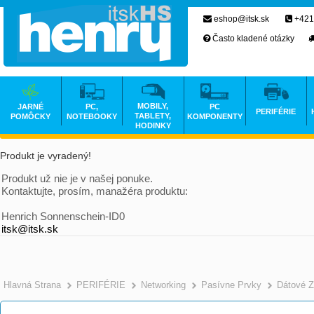
eshop@itsk.sk
+421
Často kladené otázky
MOBILY,
JARNÉ
PC,
PC
PERIFÉRIE
TABLETY,
POMÔCKY
NOTEBOOKY
KOMPONENTY
HODINKY
Produkt je vyradený!
Produkt už nie je v našej ponuke.
Kontaktujte, prosím, manažéra produktu:
Henrich Sonnenschein-ID0
itsk@itsk.sk
Hlavná Strana
PERIFÉRIE
Networking
Pasívne Prvky
Dátové 