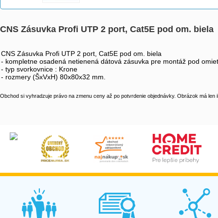
CNS Zásuvka Profi UTP 2 port, Cat5E pod om. biela
CNS Zásuvka Profi UTP 2 port, Cat5E pod om. biela
- kompletne osadená netienená dátová zásuvka pre montáž pod omie
- typ svorkovnice : Krone
- rozmery (ŠxVxH) 80x80x32 mm.
Obchod si vyhradzuje právo na zmenu ceny až po potvrdenie objednávky. Obrázok má len il