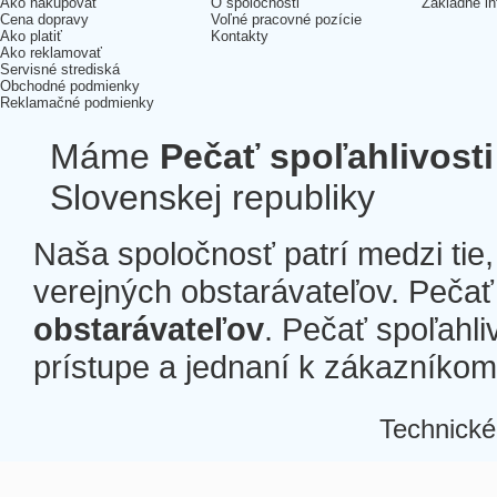
Ako nakupovať
O spoločnosti
Základné in
Cena dopravy
Voľné pracovné pozície
Ako platiť
Kontakty
Ako reklamovať
Servisné strediská
Obchodné podmienky
Reklamačné podmienky
Máme
Pečať spoľahlivosti
Slovenskej republiky
Naša spoločnosť patrí medzi tie
verejných obstarávateľov. Pečať 
obstarávateľov
. Pečať spoľahli
prístupe a jednaní k zákazníkom a
Technické
Â
Â
Â