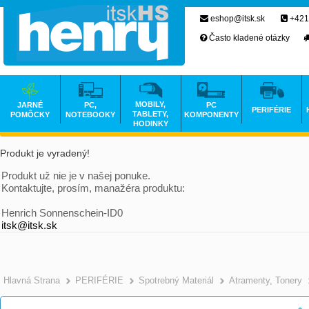
eshop@itsk.sk
+421
Často kladené otázky
MOBILY,
JARNÉ
PC,
PC
PERIFÉRIE
TABLETY,
POMÔCKY
NOTEBOOKY
KOMPONENTY
HODINKY
Produkt je vyradený!
Produkt už nie je v našej ponuke.
Kontaktujte, prosím, manažéra produktu:
Henrich Sonnenschein-ID0
itsk@itsk.sk
Hlavná Strana
PERIFÉRIE
Spotrebný Materiál
Atramenty, Tonery