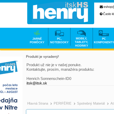
eshop@
Často k
MOBILY,
JARNÉ
PC,
PC
TABLETY,
POMÔCKY
NOTEBOOKY
KOMPONENTY
HODINKY
Produkt je vyradený!
Produkt už nie je v našej ponuke.
Kontaktujte, prosím, manažéra produktu:
Henrich Sonnenschein-ID0
itsk@itsk.sk
Hlavná Strana
PERIFÉRIE
Spotrebný Materiál
At