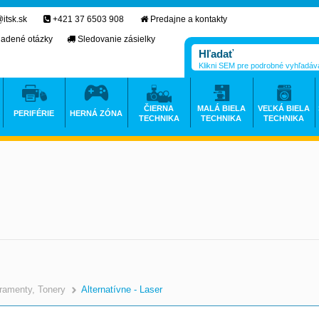
itsk.sk
+421 37 6503 908
Predajne a kontakty
ladené otázky
Sledovanie zásielky
Klikni SEM pre podrobné vyhľadáv
ČIERNA
MALÁ BIELA
VEĽKÁ BIELA
PERIFÉRIE
HERNÁ ZÓNA
TECHNIKA
TECHNIKA
TECHNIKA
ramenty, Tonery
Alternatívne - Laser