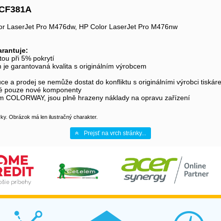
 CF381A
or LaserJet Pro M476dw, HP Color LaserJet Pro M476nw
rantuje:
tou při 5% pokrytí
 je garantovaná kvalita s originálním výrobcem
e a prodej se nemůže dostat do konfliktu s originálními výrobci tiskár
té pouze nové komponenty
rem COLORWAY, jsou plně hrazeny náklady na opravu zařízení
y. Obrázok má len ilustračný charakter.
Prejsť na vrch stránky...