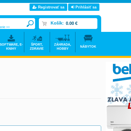
Registrovať sa
Prihlásiť sa
Košík:
0.00 €
anie >>
SOFTWARE, E-
ŠPORT,
ZÁHRADA,
NÁBYTOK
KNIHY
ZDRAVIE
HOBBY