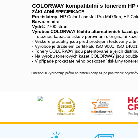
COLORWAY kompatibilní s tonerem HP
ZÁKLADNÍ SPECIFIKACE
Pro tiskárny:
HP Color LaserJet Pro M476dn, HP Col
Barva:
modrá
Výdrž:
2700 stran
Výrobce COLORWAY těchto alternativních kazet ga
- Totožnou kapacitu tisku v porovnání s originální kaze
- Veškeré produkty jsou před prodejem testovány a tím
- Výrobce je držitelem certifikátu ISO 9001, ISO 14001
- Tonery COLORWAY jsou patentované a jejich distribuc
- Na výrobu tonerových kazet COLORWAY jsou použi
- V případě prokazatelného poškození tiskárny tone
Obchod si vyhradzuje právo na zmenu ceny až po potvrdenie objednávk