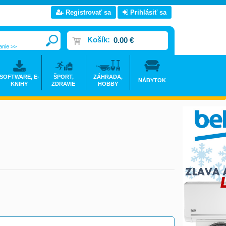
Registrovať sa
Prihlásiť sa
Košík:
0.00 €
anie >>
SOFTWARE, E-
ŠPORT,
ZÁHRADA,
NÁBYTOK
KNIHY
ZDRAVIE
HOBBY