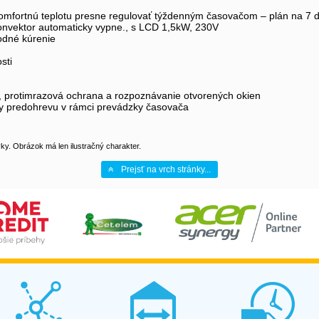
mfortnú teplotu presne regulovať týždenným časovačom – plán na 7 dní
konvektor automaticky vypne., s LCD 1,5kW, 230V
odné kúrenie
sti
 protimrazová ochrana a rozpoznávanie otvorených okien
by predohrevu v rámci prevádzky časovača
y. Obrázok má len ilustračný charakter.
Prejsť na vrch stránky...