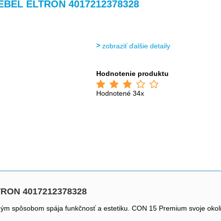
>
>
>
EBEL ELTRON 4017212378328
zobraziť ďalšie detaily
Hodnotenie produktu
Hodnotené 34x
TRON 4017212378328
 spôsobom spája funkčnosť a estetiku. CON 15 Premium svoje okolie o