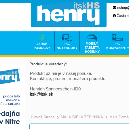
eshop@
Často k
MOBILY,
JARNÉ
PC,
PC
TABLETY,
POMÔCKY
NOTEBOOKY
KOMPONENTY
HODINKY
Produkt je vyradený!
Produkt už nie je v našej ponuke.
Kontaktujte, prosím, manažéra produktu:
Henrich Sonnenschein-ID0
itsk@itsk.sk
Hlavná Strana
MALÁ BIELA TECHNIKA
Malé Domác