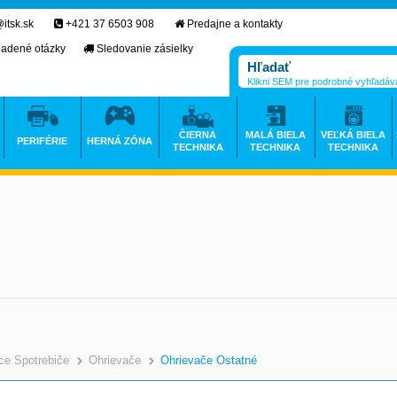
itsk.sk
+421 37 6503 908
Predajne a kontakty
ladené otázky
Sledovanie zásielky
Klikni SEM pre podrobné vyhľadáv
ČIERNA
MALÁ BIELA
VEĽKÁ BIELA
PERIFÉRIE
HERNÁ ZÓNA
TECHNIKA
TECHNIKA
TECHNIKA
e Spotrebiče
Ohrievače
Ohrievače Ostatné