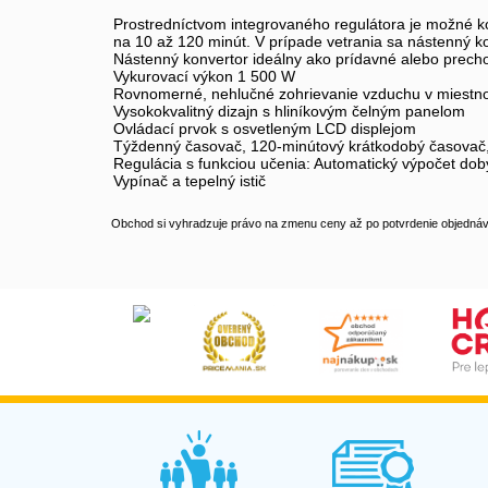
Prostredníctvom integrovaného regulátora je možné ko
na 10 až 120 minút. V prípade vetrania sa nástenný 
Nástenný konvertor ideálny ako prídavné alebo prech
Vykurovací výkon 1 500 W
Rovnomerné, nehlučné zohrievanie vzduchu v miestno
Vysokokvalitný dizajn s hliníkovým čelným panelom
Ovládací prvok s osvetleným LCD displejom
Týždenný časovač, 120-minútový krátkodobý časovač,
Regulácia s funkciou učenia: Automatický výpočet do
Vypínač a tepelný istič
Obchod si vyhradzuje právo na zmenu ceny až po potvrdenie objednávk