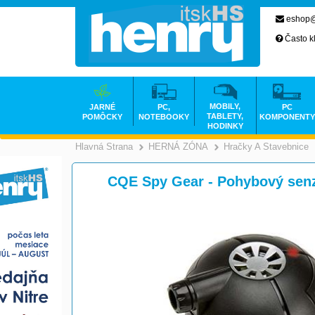
eshop@
Často k
MOBILY,
JARNÉ
PC,
PC
TABLETY,
POMÔCKY
NOTEBOOKY
KOMPONENTY
HODINKY
Hlavná Strana
HERNÁ ZÓNA
Hračky A Stavebnice
>
>
CQE Spy Gear - Pohybový sen