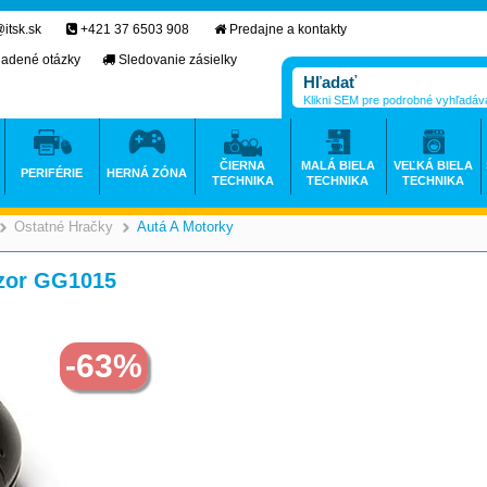
itsk.sk
+421 37 6503 908
Predajne a kontakty
ladené otázky
Sledovanie zásielky
Klikni SEM pre podrobné vyhľadáv
ČIERNA
MALÁ BIELA
VEĽKÁ BIELA
PERIFÉRIE
HERNÁ ZÓNA
TECHNIKA
TECHNIKA
TECHNIKA
Ostatné Hračky
Autá A Motorky
>
>
zor GG1015
-63%