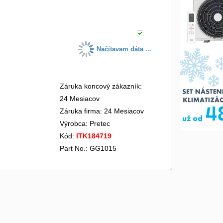
do košíka
Načítavam dáta ...
Záruka koncový zákazník:
24 Mesiacov
Záruka firma: 24 Mesiacov
Výrobca:
Pretec
Kód:
ITK184719
Part No.: GG1015