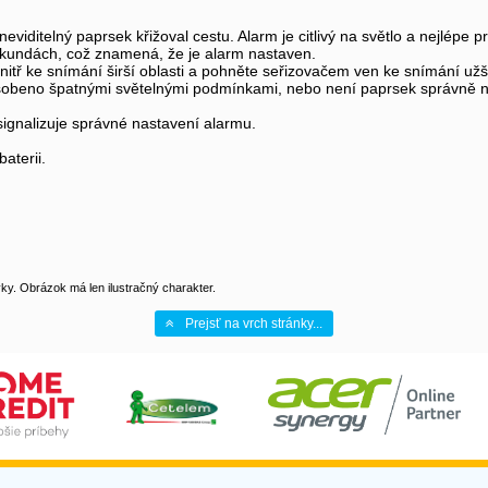
eviditelný paprsek křižoval cestu. Alarm je citlivý na světlo a nejlépe
sekundách, což znamená, že je alarm nastaven.
itř ke snímání širší oblasti a pohněte seřizovačem ven ke snímání užší
sobeno špatnými světelnými podmínkami, nebo není paprsek správně 
ignalizuje správné nastavení alarmu.
aterii.
y. Obrázok má len ilustračný charakter.
Prejsť na vrch stránky...