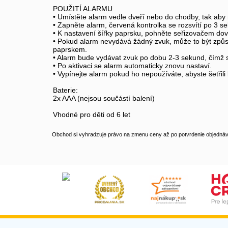
POUŽITÍ ALARMU
• Umístěte alarm vedle dveří nebo do chodby, tak aby n
• Zapněte alarm, červená kontrolka se rozsvítí po 3 
• K nastavení šířky paprsku, pohněte seřizovačem dovn
• Pokud alarm nevydává žádný zvuk, může to být způ
paprskem.
• Alarm bude vydávat zvuk po dobu 2-3 sekund, čímž s
• Po aktivaci se alarm automaticky znovu nastaví.
• Vypínejte alarm pokud ho nepoužíváte, abyste šetřili b
Baterie:
2x AAA (nejsou součástí balení)
Vhodné pro děti od 6 let
Obchod si vyhradzuje právo na zmenu ceny až po potvrdenie objednávk