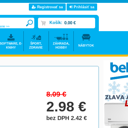
Registrovať sa
Prihlásiť sa
Košík:
0.00 €
anie >>
SOFTWARE, E-
ŠPORT,
ZÁHRADA,
NÁBYTOK
KNIHY
ZDRAVIE
HOBBY
8.09
€
2.98
€
bez DPH 2.42
€