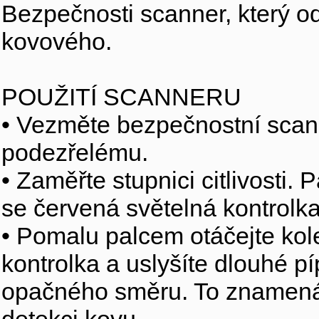
Bezpečnosti scanner, který o
kovového.
POUŽITÍ SCANNERU
• Vezměte bezpečnostní scan
podezřelému.
• Zaměřte stupnici citlivosti.
se červená světelná kontrolka
• Pomalu palcem otáčejte kol
kontrolka a uslyšíte dlouhé p
opačného směru. To znamená,