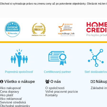
Obchod si vyhradzuje právo na zmenu ceny až po potvrdenie objednávky. Obrázok má len il
Popredná spoločnosť
Certifikovaný partner
Sieť dodávateľo
Všetko o nákupe
O nás
Nákup 
Ako nakupovať
O spoločnosti
Základné in
Cena dopravy
Voľné pracovné pozície
Ako platiť
Kontakty
Ako reklamovať
Servisné strediská
Obchodné podmienky