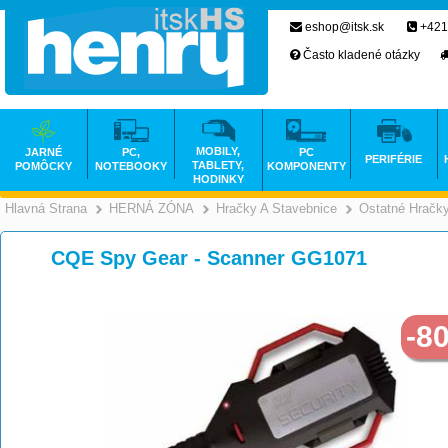
eshop@itsk.sk
+421
Často kladené otázky
MOBILY,
JARNÉ
PC,
PC
PERIFÉRIE
TABLETY,
POMÔCKY
NOTEBOOKY
KOMPONENTY
HODINKY
Hlavná Strana
HERNÁ ZÓNA
Hračky A Stavebnice
Ostatné Hračk
>
>
CQE Spy Gear - Scanner GG1071
-8