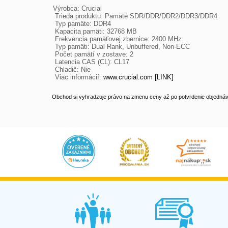
Výrobca: Crucial

 Trieda produktu: Pamäte SDR/DDR/DDR2/DDR3/DDR4

 Typ pamäte: DDR4

 Kapacita pamäti: 32768 MB

 Frekvencia pamäťovej zbernice: 2400 MHz

 Typ pamäti: Dual Rank, Unbuffered, Non-ECC

 Počet pamätí v zostave: 2

 Latencia CAS (CL): CL17

 Chladič: Nie

 Viac informácií: 
www.crucial.com [LINK]
Obchod si vyhradzuje právo na zmenu ceny až po potvrdenie objednávk