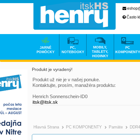
eshop@
Často k
MOBILY,
JARNÉ
PC,
PC
TABLETY,
POMÔCKY
NOTEBOOKY
KOMPONENTY
HODINKY
Produkt je vyradený!
Produkt už nie je v našej ponuke.
Kontaktujte, prosím, manažéra produktu:
Henrich Sonnenschein-ID0
itsk@itsk.sk
Hlavná Strana
PC KOMPONENTY
Pamäte
DDR