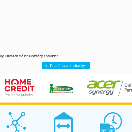
y. Obrázok má len ilustračný charakter.
Prejsť na vrch stránky...