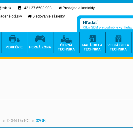
itsk.sk
+421 37 6503 908
Predajne a kontakty
ladené otázky
Sledovanie zásielky
Klikni SEM pre podrobné vyhľadáv
ČIERNA
MALÁ BIELA
VEĽKÁ BIELA
PERIFÉRIE
HERNÁ ZÓNA
TECHNIKA
TECHNIKA
TECHNIKA
4
DDR4 Do PC
32GB