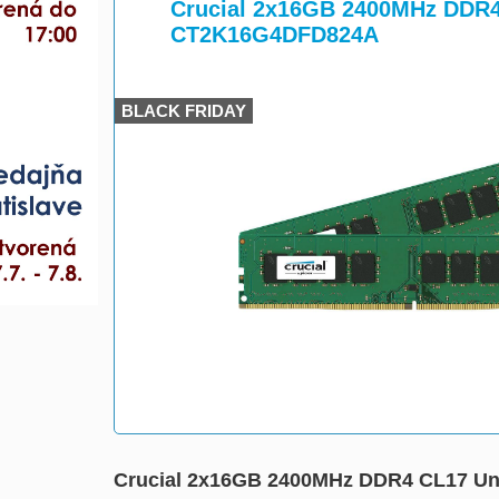
>
Crucial 2x16GB 2400MHz DDR4
CT2K16G4DFD824A
BLACK FRIDAY
Crucial 2x16GB 2400MHz DDR4 CL17 U