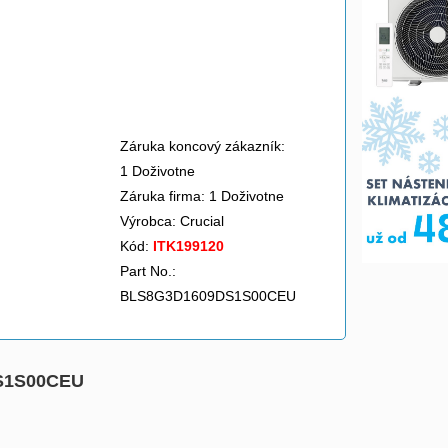
Záruka koncový zákazník:
1 Doživotne
Záruka firma: 1 Doživotne
Výrobca:
Crucial
Kód:
ITK199120
Part No.:
BLS8G3D1609DS1S00CEU
DS1S00CEU