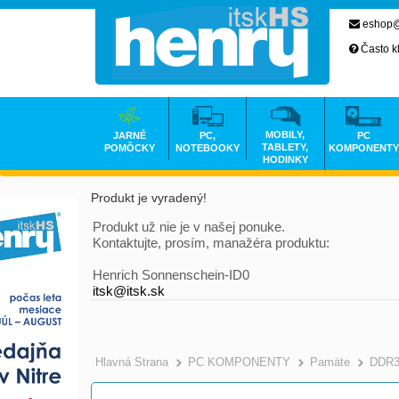
eshop@
Často k
MOBILY,
JARNÉ
PC,
PC
TABLETY,
POMÔCKY
NOTEBOOKY
KOMPONENTY
HODINKY
Produkt je vyradený!
Produkt už nie je v našej ponuke.
Kontaktujte, prosím, manažéra produktu:
Henrich Sonnenschein-ID0
itsk@itsk.sk
Hlavná Strana
PC KOMPONENTY
Pamäte
DDR