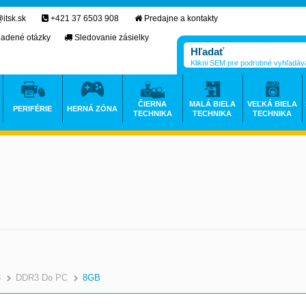
itsk.sk
+421 37 6503 908
Predajne a kontakty
ladené otázky
Sledovanie zásielky
Klikni SEM pre podrobné vyhľadáv
ČIERNA
MALÁ BIELA
VEĽKÁ BIELA
PERIFÉRIE
HERNÁ ZÓNA
TECHNIKA
TECHNIKA
TECHNIKA
3
DDR3 Do PC
8GB