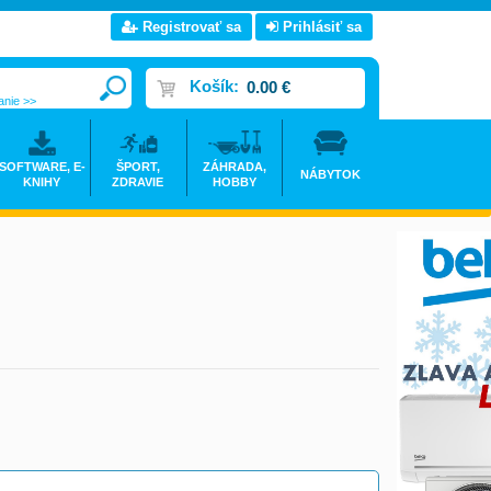
Registrovať sa
Prihlásiť sa
Košík:
0.00 €
anie >>
SOFTWARE, E-
ŠPORT,
ZÁHRADA,
NÁBYTOK
KNIHY
ZDRAVIE
HOBBY