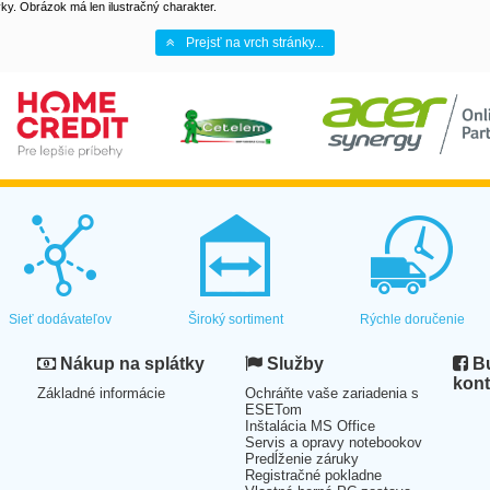
y. Obrázok má len ilustračný charakter.
Prejsť na vrch stránky...
Sieť dodávateľov
Široký sortiment
Rýchle doručenie
Nákup na splátky
Služby
Bu
kont
Základné informácie
Ochráňte vaše zariadenia s
ESETom
Inštalácia MS Office
Servis a opravy notebookov
Predĺženie záruky
Registračné pokladne