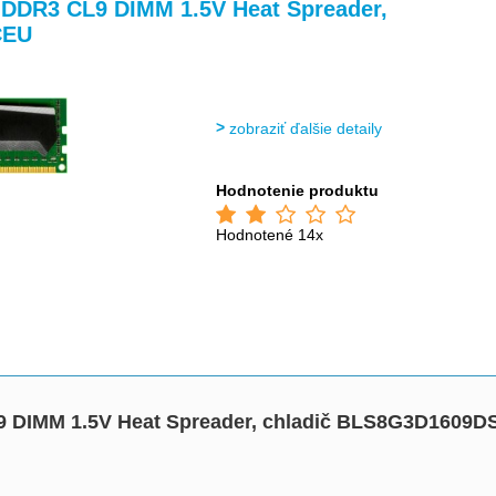
>
>
>
>
z DDR3 CL9 DIMM 1.5V Heat Spreader,
CEU
zobraziť ďalšie detaily
Hodnotenie produktu
Hodnotené 14x
L9 DIMM 1.5V Heat Spreader, chladič BLS8G3D1609