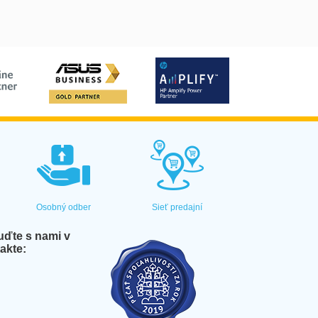
Osobný odber
Sieť predajní
ďte s nami v
akte: