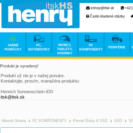
eshop@itsk.sk
+421
Často kladené otázky
MOBILY,
JARNÉ
PC,
PC
PERIFÉRIE
TABLETY,
POMÔCKY
NOTEBOOKY
KOMPONENTY
HODINKY
Produkt je vyradený!
Produkt už nie je v našej ponuke.
Kontaktujte, prosím, manažéra produktu:
Henrich Sonnenschein-ID0
itsk@itsk.sk
Hlavná Strana
PC KOMPONENTY
Pevné Disky A SSD
SSD
SS