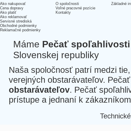
Ako nakupovať
O spoločnosti
Základné in
Cena dopravy
Voľné pracovné pozície
Ako platiť
Kontakty
Ako reklamovať
Servisné strediská
Obchodné podmienky
Reklamačné podmienky
Máme
Pečať spoľahlivosti
Slovenskej republiky
Naša spoločnosť patrí medzi tie
verejných obstarávateľov. Pečať 
obstarávateľov
. Pečať spoľahli
prístupe a jednaní k zákazníkom a
Technické
Â
Â
Â