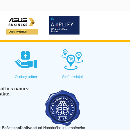
Osobný odber
Sieť predajní
ďte s nami v
akte:
e
Pečať spoľahlivosti
od Národného informačného