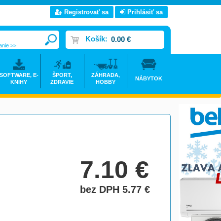
Registrovať sa
Prihlásiť sa
Košík:
0.00 €
anie >>
SOFTWARE, E-
ŠPORT,
ZÁHRADA,
NÁBYTOK
KNIHY
ZDRAVIE
HOBBY
7.10
€
bez DPH 5.77
€
do košíka