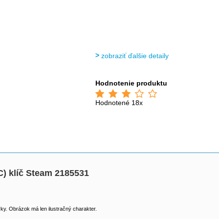
zobraziť ďalšie detaily
Hodnotenie produktu
Hodnotené 18x
C) klíč Steam 2185531
y. Obrázok má len ilustračný charakter.