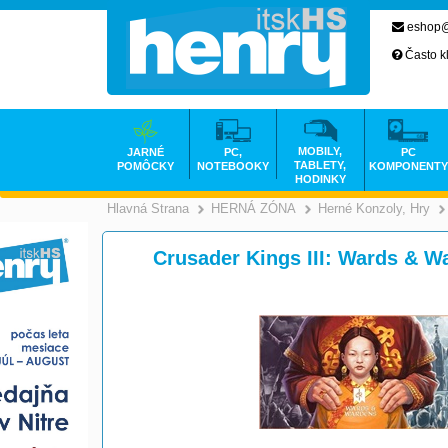
eshop@
Často k
MOBILY,
JARNÉ
PC,
PC
TABLETY,
POMÔCKY
NOTEBOOKY
KOMPONENTY
HODINKY
Hlavná Strana
HERNÁ ZÓNA
Herné Konzoly, Hry
>
>
Crusader Kings III: Wards & W