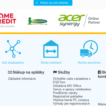
Prejsť na vrch stránky...
Sieť dodávateľov
Široký sortiment
Rýchle doručenie
Nákup na splátky
Služby
Bu
kont
Základné informácie
Ochráňte vaše zariadenia s
ESETom
Inštalácia MS Office
Servis a opravy notebookov
Predĺženie záruky
Registračné pokladne
Vlastná herná PC zostava
Výhody pre registrovaných
Mám