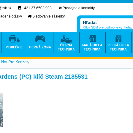
itsk.sk
+421 37 6503 908
Predajne a kontakty
ladené otázky
Sledovanie zásielky
Klikni SEM pre podrobné vyhľadáv
ČIERNA
MALÁ BIELA
VEĽKÁ BIELA
PERIFÉRIE
HERNÁ ZÓNA
TECHNIKA
TECHNIKA
TECHNIKA
Hry Pre Konzoly
>
ardens (PC) klíč Steam 2185531