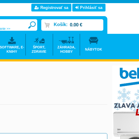
Registrovať sa
Prihlásiť sa
Košík:
0.00 €
anie >>
SOFTWARE, E-
ŠPORT,
ZÁHRADA,
NÁBYTOK
KNIHY
ZDRAVIE
HOBBY