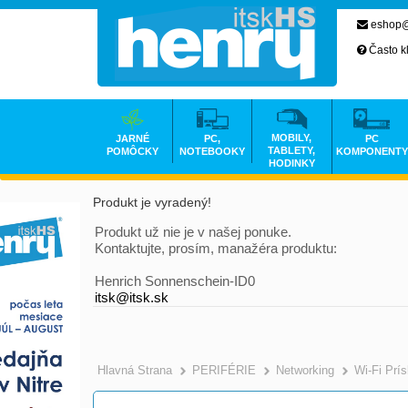
eshop@
Často k
MOBILY,
JARNÉ
PC,
PC
TABLETY,
POMÔCKY
NOTEBOOKY
KOMPONENTY
HODINKY
Produkt je vyradený!
Produkt už nie je v našej ponuke.
Kontaktujte, prosím, manažéra produktu:
Henrich Sonnenschein-ID0
itsk@itsk.sk
Hlavná Strana
PERIFÉRIE
Networking
Wi-Fi Prí