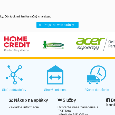
y. Obrázok má len ilustračný charakter.
Prejsť na vrch stránky...
Sieť dodávateľov
Široký sortiment
Rýchle doručenie
Nákup na splátky
Služby
Bu
kont
Základné informácie
Ochráňte vaše zariadenia s
ESETom
Inštalácia MS Office