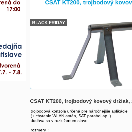
>
>
CSAT KT200, trojbodový kovov
BLACK FRIDAY
CSAT KT200, trojbodový kovový držiak,
trojbodová konzola určená pre náročnejšie aplikácie
( uchytenie WLAN antén, SAT parabol ap. )
dodáva sa v rozloženom stave
rozmery :