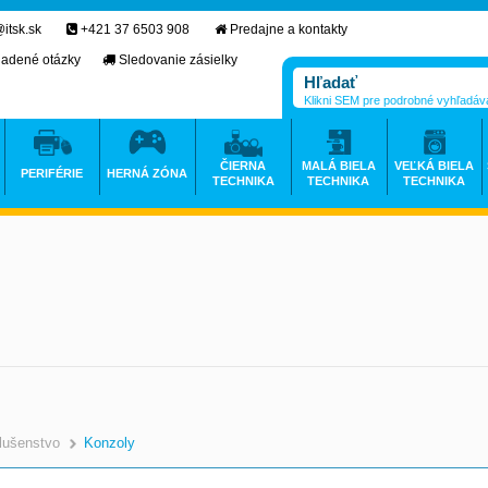
itsk.sk
+421 37 6503 908
Predajne a kontakty
ladené otázky
Sledovanie zásielky
Klikni SEM pre podrobné vyhľadáv
ČIERNA
MALÁ BIELA
VEĽKÁ BIELA
PERIFÉRIE
HERNÁ ZÓNA
TECHNIKA
TECHNIKA
TECHNIKA
slušenstvo
Konzoly