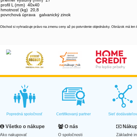
priemer výstuhy (mm) 27
profil L (mm) 40x40
hmotnosť (kg) 20,8
povrchová úprava galvanický zinok
Obchod si vyhradzuje právo na zmenu ceny až po potvrdenie objednávky. Obrázok má len il
Popredná spoločnosť
Certifikovaný partner
Sieť dodávateľo
Všetko o nákupe
O nás
Nákup 
Ako nakupovať
O spoločnosti
Základné in