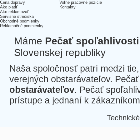
Cena dopravy
Voľné pracovné pozície
Ako platiť
Kontakty
Ako reklamovať
Servisné strediská
Obchodné podmienky
Reklamačné podmienky
Máme
Pečať spoľahlivosti
Slovenskej republiky
Naša spoločnosť patrí medzi tie
verejných obstarávateľov. Pečať 
obstarávateľov
. Pečať spoľahli
prístupe a jednaní k zákazníkom a
Technické
Â
Â
Â