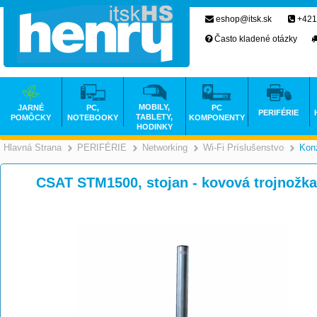
eshop@itsk.sk
+421
Často kladené otázky
MOBILY,
JARNÉ
PC,
PC
PERIFÉRIE
TABLETY,
POMÔCKY
NOTEBOOKY
KOMPONENTY
HODINKY
Hlavná Strana
PERIFÉRIE
Networking
Wi-Fi Príslušenstvo
Kon
>
>
>
CSAT STM1500, stojan - kovová trojnožk