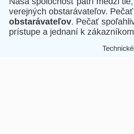
Naša spoločnosť patrí medzi tie
verejných obstarávateľov. Pečať 
obstarávateľov
. Pečať spoľahli
prístupe a jednaní k zákazníkom a
Technické
Â
Â
Â