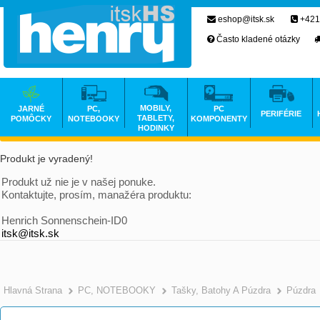
eshop@itsk.sk
+421
Často kladené otázky
MOBILY,
JARNÉ
PC,
PC
PERIFÉRIE
TABLETY,
POMÔCKY
NOTEBOOKY
KOMPONENTY
HODINKY
Produkt je vyradený!
Produkt už nie je v našej ponuke.
Kontaktujte, prosím, manažéra produktu:
Henrich Sonnenschein-ID0
itsk@itsk.sk
Hlavná Strana
PC, NOTEBOOKY
Tašky, Batohy A Púzdra
Púzdra