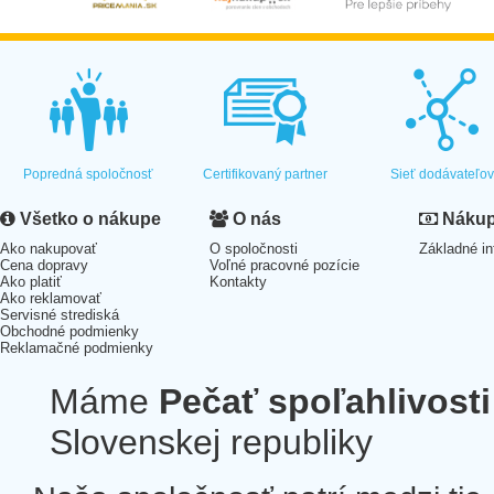
Popredná spoločnosť
Certifikovaný partner
Sieť dodávateľo
Všetko o nákupe
O nás
Nákup 
Ako nakupovať
O spoločnosti
Základné in
Cena dopravy
Voľné pracovné pozície
Ako platiť
Kontakty
Ako reklamovať
Servisné strediská
Obchodné podmienky
Reklamačné podmienky
Máme
Pečať spoľahlivosti
Slovenskej republiky