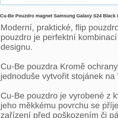
Cu-Be Pouzdro magnet Samsung Galaxy S24 Black 
Moderní, praktické, flip pouzdr
pouzdro je perfektní kombinací
designu.

Cu-Be pouzdra Kromě ochrany za
jednoduše vytvořit stojánek na 
Cu-Be pouzdro je vyrobené z kva
jeho měkkému povrchu se příje
zařízení před poškozením či p