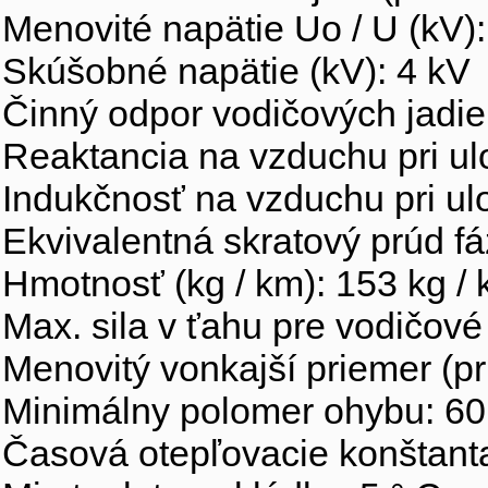
Menovité napätie Uo / U (kV):
Skúšobné napätie (kV): 4 kV
Činný odpor vodičových jadi
Reaktancia na vzduchu pri ul
Indukčnosť na vzduchu pri ul
Ekvivalentná skratový prúd fá
Hmotnosť (kg / km): 153 kg /
Max. sila v ťahu pre vodičové
Menovitý vonkajší priemer (pr
Minimálny polomer ohybu: 6
Časová otepľovacie konštanta 