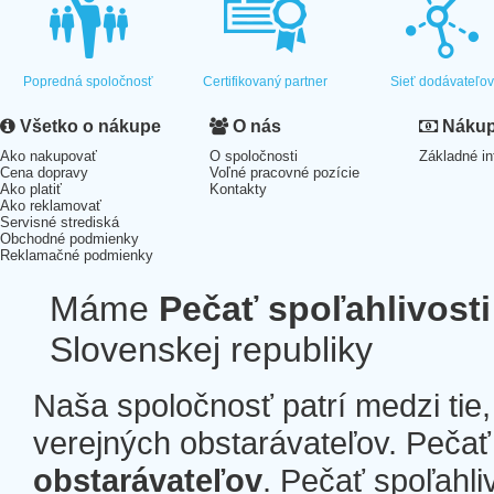
Popredná spoločnosť
Certifikovaný partner
Sieť dodávateľo
Všetko o nákupe
O nás
Nákup 
Ako nakupovať
O spoločnosti
Základné in
Cena dopravy
Voľné pracovné pozície
Ako platiť
Kontakty
Ako reklamovať
Servisné strediská
Obchodné podmienky
Reklamačné podmienky
Máme
Pečať spoľahlivosti
Slovenskej republiky
Naša spoločnosť patrí medzi tie
verejných obstarávateľov. Pečať 
obstarávateľov
. Pečať spoľahli