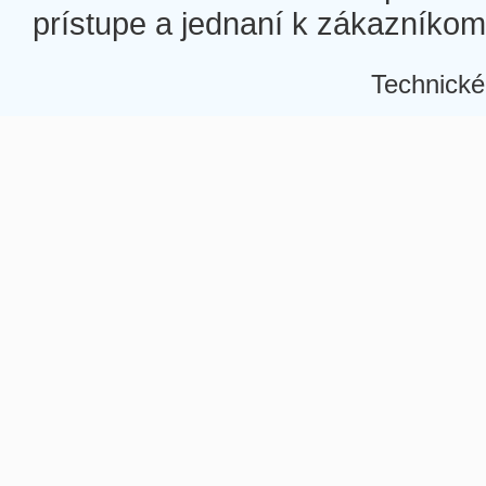
prístupe a jednaní k zákazníkom a
Technické
Â
Â
Â