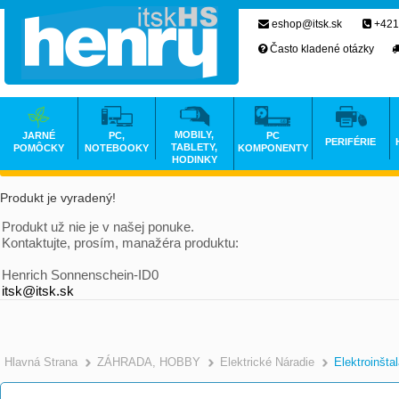
eshop@itsk.sk
+421
Často kladené otázky
MOBILY,
JARNÉ
PC,
PC
PERIFÉRIE
TABLETY,
POMÔCKY
NOTEBOOKY
KOMPONENTY
HODINKY
Produkt je vyradený!
Produkt už nie je v našej ponuke.
Kontaktujte, prosím, manažéra produktu:
Henrich Sonnenschein-ID0
itsk@itsk.sk
Hlavná Strana
ZÁHRADA, HOBBY
Elektrické Náradie
Elektroinšta