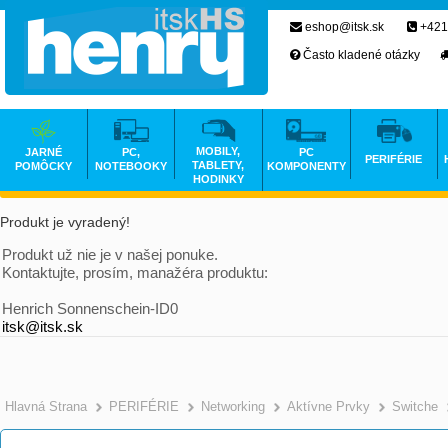
eshop@itsk.sk
+421
Často kladené otázky
MOBILY,
JARNÉ
PC,
PC
PERIFÉRIE
TABLETY,
POMÔCKY
NOTEBOOKY
KOMPONENTY
HODINKY
Produkt je vyradený!
Produkt už nie je v našej ponuke.
Kontaktujte, prosím, manažéra produktu:
Henrich Sonnenschein-ID0
itsk@itsk.sk
Hlavná Strana
PERIFÉRIE
Networking
Aktívne Prvky
Switche