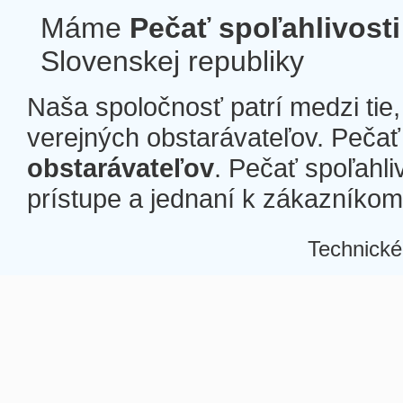
Máme
Pečať spoľahlivosti
Slovenskej republiky
Naša spoločnosť patrí medzi tie
verejných obstarávateľov. Pečať 
obstarávateľov
. Pečať spoľahli
prístupe a jednaní k zákazníkom a
Technické
Â
Â
Â