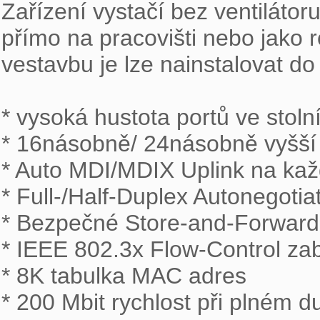
Zařízení vystačí bez ventilátor
přímo na pracovišti nebo jako 
vestavbu je lze nainstalovat do
* vysoká hustota portů ve stoln
* 16násobně/ 24násobně vyšší 
* Auto MDI/MDIX Uplink na každ
* Full-/Half-Duplex Autonegotiat
* Bezpečné Store-and-Forward 
* IEEE 802.3x Flow-Control zab
* 8K tabulka MAC adres

* 200 Mbit rychlost při plném d