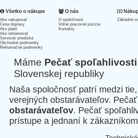
Všetko o nákupe
O nás
Nákup 
Ako nakupovať
O spoločnosti
Základné in
Cena dopravy
Voľné pracovné pozície
Ako platiť
Kontakty
Ako reklamovať
Servisné strediská
Obchodné podmienky
Reklamačné podmienky
Máme
Pečať spoľahlivosti
Slovenskej republiky
Naša spoločnosť patrí medzi tie
verejných obstarávateľov. Pečať 
obstarávateľov
. Pečať spoľahli
prístupe a jednaní k zákazníkom a
Technické