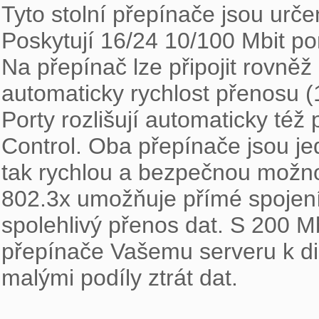
Tyto stolní přepínače jsou urče
Poskytují 16/24 10/100 Mbit por
Na přepínač lze připojit rovně
automaticky rychlost přenosu (1
Porty rozlišují automaticky též
Control. Oba přepínače jsou jed
tak rychlou a bezpečnou možnos
802.3x umožňuje přímé spojení
spolehlivý přenos dat. S 200 Mb
přepínače Vašemu serveru k dis
malými podíly ztrát dat.
