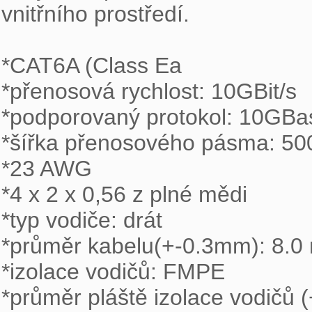
vnitřního prostředí.

*CAT6A (Class Ea

*přenosová rychlost: 10GBit/s 

*podporovaný protokol: 10GBase
*šířka přenosového pásma: 50
*23 AWG

*4 x 2 x 0,56 z plné mědi

*typ vodiče: drát

*průměr kabelu(+-0.3mm): 8.0
*izolace vodičů: FMPE

*průměr pláště izolace vodičů 