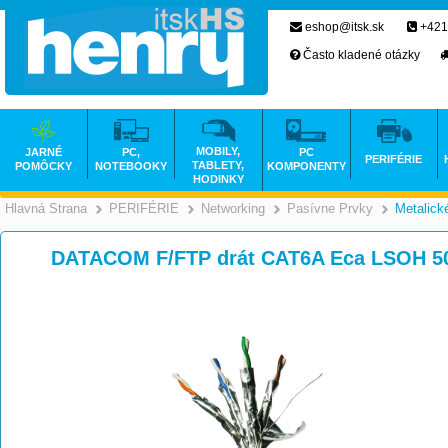
eshop@itsk.sk
+421
Často kladené otázky
MOBILY,
JARNÉ
PC,
PC
PERIFÉRIE
TABLETY,
POMÔCKY
NOTEBOOKY
KOMPONENTY
HODINKY
Hlavná Strana
PERIFÉRIE
Networking
Pasívne Prvky
Metalick
>
>
>
DATACOM F/FTP drát CAT6A Eca LSOH 50