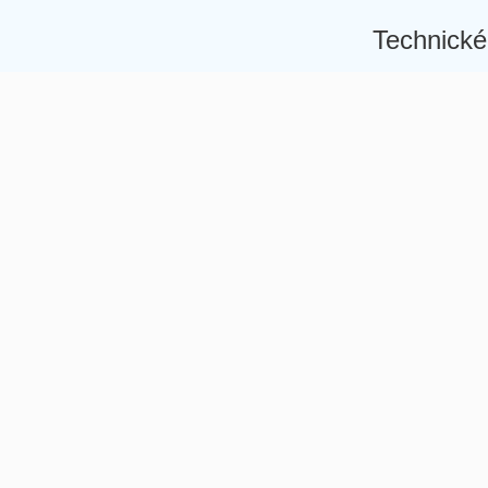
Technické
Â
Â
Â