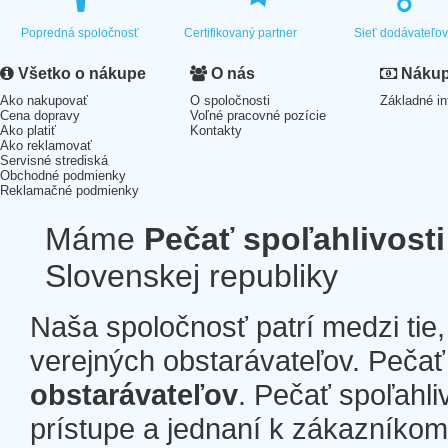
Popredná spoločnosť
Certifikovaný partner
Sieť dodávateľo
Všetko o nákupe
O nás
Nákup 
Ako nakupovať
O spoločnosti
Základné in
Cena dopravy
Voľné pracovné pozície
Ako platiť
Kontakty
Ako reklamovať
Servisné strediská
Obchodné podmienky
Reklamačné podmienky
Máme
Pečať spoľahlivosti
Slovenskej republiky
Naša spoločnosť patrí medzi tie
verejných obstarávateľov. Pečať 
obstarávateľov
. Pečať spoľahli
prístupe a jednaní k zákazníkom a