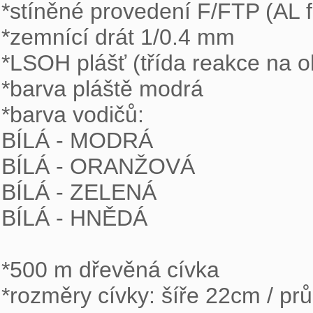
*stíněné provedení F/FTP (AL fól
*zemnící drát 1/0.4 mm

*LSOH plášť (třída reakce na o
*barva pláště modrá

*barva vodičů:

BÍLÁ - MODRÁ

BÍLÁ - ORANŽOVÁ

BÍLÁ - ZELENÁ

BÍLÁ - HNĚDÁ

*500 m dřevěná cívka

*rozměry cívky: šíře 22cm / pr