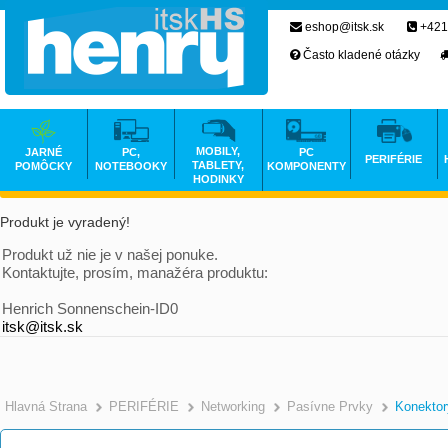
eshop@itsk.sk
+421
Často kladené otázky
MOBILY,
JARNÉ
PC,
PC
PERIFÉRIE
TABLETY,
POMÔCKY
NOTEBOOKY
KOMPONENTY
HODINKY
Produkt je vyradený!
Produkt už nie je v našej ponuke.
Kontaktujte, prosím, manažéra produktu:
Henrich Sonnenschein-ID0
itsk@itsk.sk
Hlavná Strana
PERIFÉRIE
Networking
Pasívne Prvky
Konektor