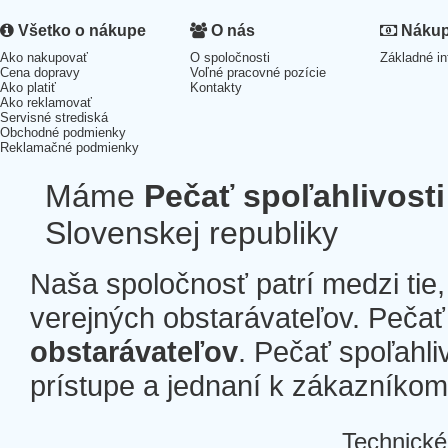
Všetko o nákupe
O nás
Nákup 
Ako nakupovať
O spoločnosti
Základné in
Cena dopravy
Voľné pracovné pozície
Ako platiť
Kontakty
Ako reklamovať
Servisné strediská
Obchodné podmienky
Reklamačné podmienky
Máme
Pečať spoľahlivosti
Slovenskej republiky
Naša spoločnosť patrí medzi tie
verejných obstarávateľov. Pečať 
obstarávateľov
. Pečať spoľahli
prístupe a jednaní k zákazníkom a
Technické