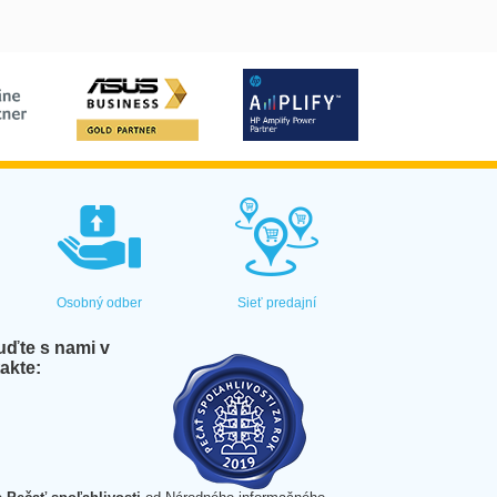
Osobný odber
Sieť predajní
ďte s nami v
akte: