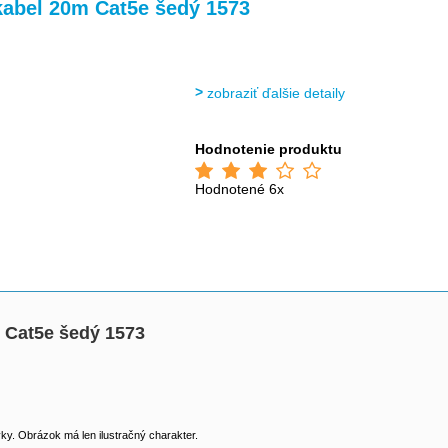
>
>
abel 20m Cat5e šedý 1573
zobraziť ďalšie detaily
Hodnotenie produktu
Hodnotené 6x
 Cat5e šedý 1573
y. Obrázok má len ilustračný charakter.