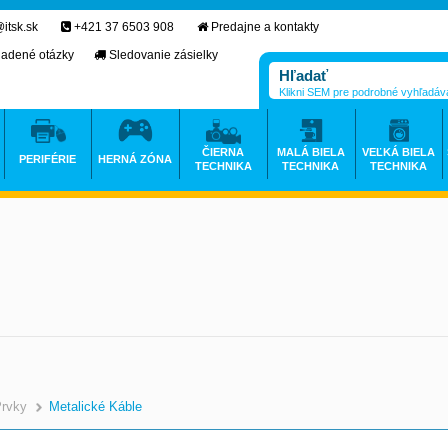
itsk.sk
+421 37 6503 908
Predajne a kontakty
ladené otázky
Sledovanie zásielky
Klikni SEM pre podrobné vyhľadáv
ČIERNA
MALÁ BIELA
VEĽKÁ BIELA
PERIFÉRIE
HERNÁ ZÓNA
TECHNIKA
TECHNIKA
TECHNIKA
Prvky
Metalické Káble