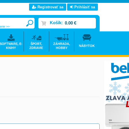
Registrovať sa
Prihlásiť sa
Košík:
0.00 €
anie >>
SOFTWARE, E-
ŠPORT,
ZÁHRADA,
NÁBYTOK
KNIHY
ZDRAVIE
HOBBY