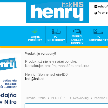
eshop@
Často k
MOBILY,
JARNÉ
PC,
PC
TABLETY,
POMÔCKY
NOTEBOOKY
KOMPONENTY
HODINKY
Produkt je vyradený!
Produkt už nie je v našej ponuke.
Kontaktujte, prosím, manažéra produktu:
Henrich Sonnenschein-ID0
itsk@itsk.sk
Hlavná Strana
PERIFÉRIE
Networking
Pasívne 