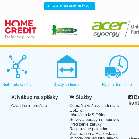
Prejsť na vrch stránky...
Sieť dodávateľov
Široký sortiment
Rýchle doručenie
Nákup na splátky
Služby
Bu
kont
Základné informácie
Ochráňte vaše zariadenia s
ESETom
Inštalácia MS Office
Servis a opravy notebookov
Predĺženie záruky
Registračné pokladne
Vlastná herná PC zostava
Výhody pre registrovaných