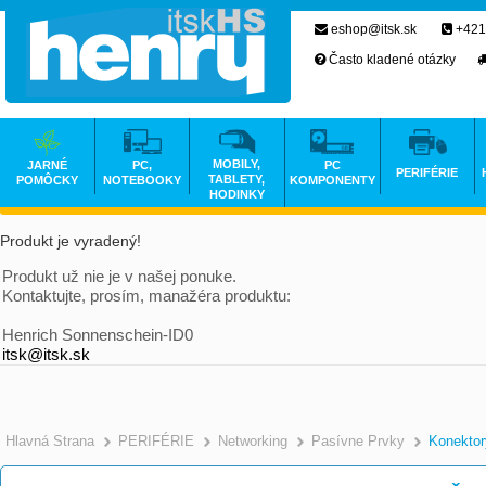
eshop@itsk.sk
+421
Často kladené otázky
MOBILY,
JARNÉ
PC,
PC
PERIFÉRIE
TABLETY,
POMÔCKY
NOTEBOOKY
KOMPONENTY
HODINKY
Produkt je vyradený!
Produkt už nie je v našej ponuke.
Kontaktujte, prosím, manažéra produktu:
Henrich Sonnenschein-ID0
itsk@itsk.sk
Hlavná Strana
PERIFÉRIE
Networking
Pasívne Prvky
Konektor