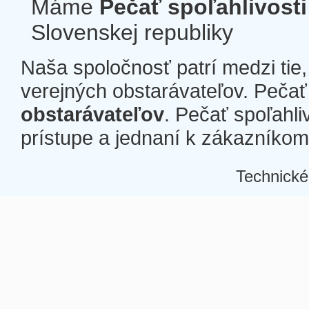
Máme
Pečať spoľahlivosti
Slovenskej republiky
Naša spoločnosť patrí medzi tie
verejných obstarávateľov. Pečať 
obstarávateľov
. Pečať spoľahli
prístupe a jednaní k zákazníkom a
Technické
Â
Â
Â