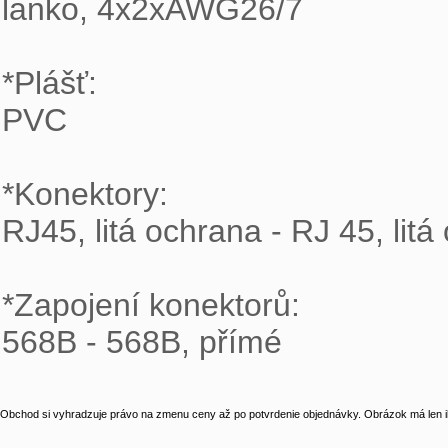
lanko, 4x2xAWG26/7

*Plášť:

PVC

*Konektory:

RJ45, litá ochrana - RJ 45, litá
*Zapojení konektorů:

568B - 568B, přímé
Obchod si vyhradzuje právo na zmenu ceny až po potvrdenie objednávky. Obrázok má len il