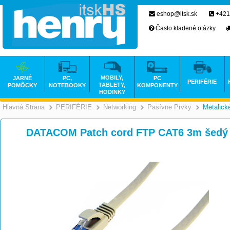
eshop@itsk.sk
+421
Často kladené otázky
MOBILY,
JARNÉ
PC,
PC
PERIFÉRIE
TABLETY,
POMÔCKY
NOTEBOOKY
KOMPONENTY
HODINKY
Hlavná Strana
PERIFÉRIE
Networking
Pasívne Prvky
Metalick
>
>
>
DATACOM Patch cord FTP CAT6 3m šedý 