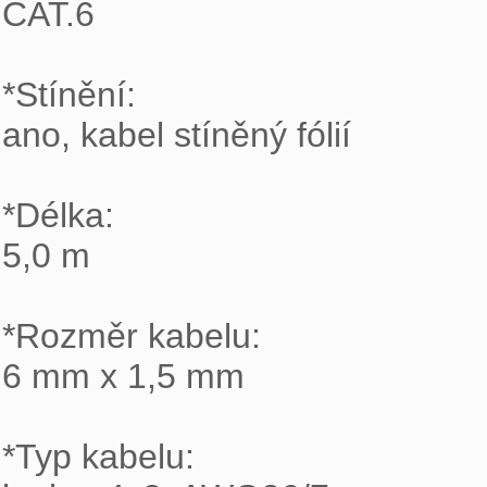
CAT.6

*Stínění:

ano, kabel stíněný fólií

*Délka:

5,0 m

*Rozměr kabelu:

6 mm x 1,5 mm

*Typ kabelu:
