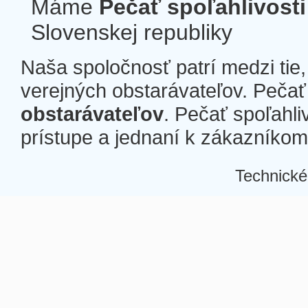
Máme
Pečať spoľahlivosti
Slovenskej republiky
Naša spoločnosť patrí medzi tie
verejných obstarávateľov. Pečať 
obstarávateľov
. Pečať spoľahli
prístupe a jednaní k zákazníkom a
Technické
Â
Â
Â