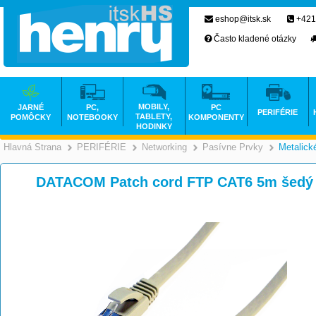
eshop@itsk.sk
+421
Často kladené otázky
MOBILY,
JARNÉ
PC,
PC
PERIFÉRIE
TABLETY,
POMÔCKY
NOTEBOOKY
KOMPONENTY
HODINKY
Hlavná Strana
PERIFÉRIE
Networking
Pasívne Prvky
Metalick
>
>
>
DATACOM Patch cord FTP CAT6 5m šedý 