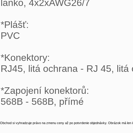
lanko, 4x2xAWG26/7

*Plášť:

PVC

*Konektory:

RJ45, litá ochrana - RJ 45, litá
*Zapojení konektorů:

568B - 568B, přímé
Obchod si vyhradzuje právo na zmenu ceny až po potvrdenie objednávky. Obrázok má len il