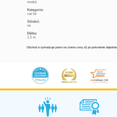

modrá

Kategorie:

cat.5e

Stínění:

ne

Délka:

1,5 m
Obchod si vyhradzuje právo na zmenu ceny až po potvrdenie objednávk