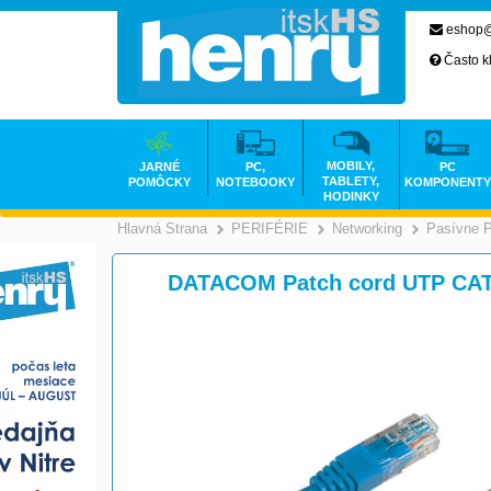
eshop@
Často k
MOBILY,
JARNÉ
PC,
PC
TABLETY,
POMÔCKY
NOTEBOOKY
KOMPONENTY
HODINKY
Hlavná Strana
PERIFÉRIE
Networking
Pasívne 
>
>
DATACOM Patch cord UTP CAT