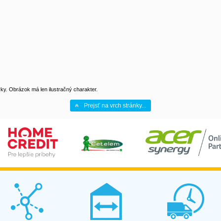
y. Obrázok má len ilustračný charakter.
Prejsť na vrch stránky...