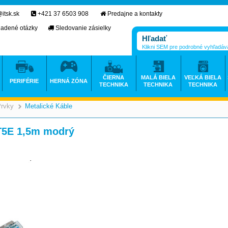
itsk.sk
+421 37 6503 908
Predajne a kontakty
ladené otázky
Sledovanie zásielky
Klikni SEM pre podrobné vyhľadáv
ČIERNA
MALÁ BIELA
VEĽKÁ BIELA
PERIFÉRIE
HERNÁ ZÓNA
TECHNIKA
TECHNIKA
TECHNIKA
Prvky
Metalické Káble
>
>
5E 1,5m modrý