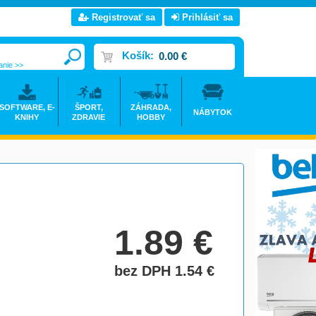
Registrovať sa
Prihlásiť sa
Košík:
0.00 €
anie >>
SOFTWARE, E-
ŠPORT,
ZÁHRADA,
NÁBYTOK
KNIHY
ZDRAVIE
HOBBY
1.89
€
bez DPH 1.54
€
do košíka