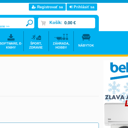
Registrovať sa
Prihlásiť sa
Košík:
0.00 €
anie >>
SOFTWARE, E-
ŠPORT,
ZÁHRADA,
NÁBYTOK
KNIHY
ZDRAVIE
HOBBY