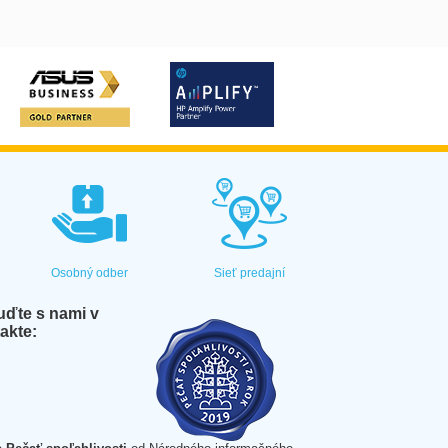
Osobný odber
Sieť predajní
ďte s nami v
akte: