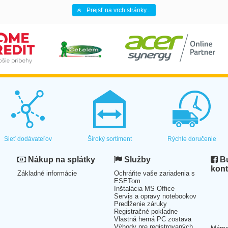
Prejsť na vrch stránky...
Sieť dodávateľov
Široký sortiment
Rýchle doručenie
Nákup na splátky
Služby
Bu
kont
Základné informácie
Ochráňte vaše zariadenia s
ESETom
Inštalácia MS Office
Servis a opravy notebookov
Predĺženie záruky
Registračné pokladne
Vlastná herná PC zostava
Výhody pre registrovaných