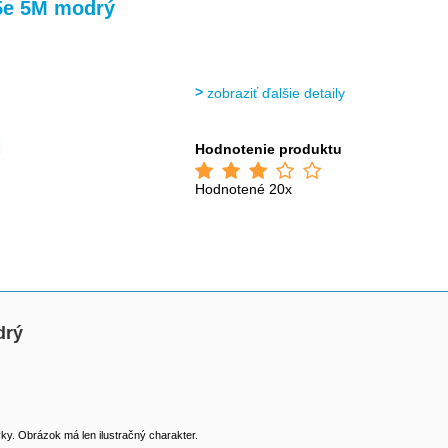
>
>
5e 5M modrý
zobraziť ďalšie detaily
Hodnotenie produktu
Hodnotené 20x
drý
y. Obrázok má len ilustračný charakter.