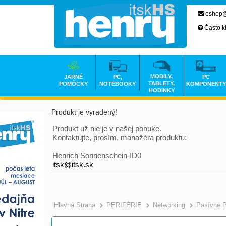
eshop@
Často k
MOBILY,
JARNÉ
PC,
PC
TABLETY,
POMÔCKY
NOTEBOOKY
KOMPONENTY
HODINKY
Produkt je vyradený!
Produkt už nie je v našej ponuke.
Kontaktujte, prosím, manažéra produktu:
Henrich Sonnenschein-ID0
itsk@itsk.sk
Hlavná Strana
PERIFÉRIE
Networking
Pasívne 