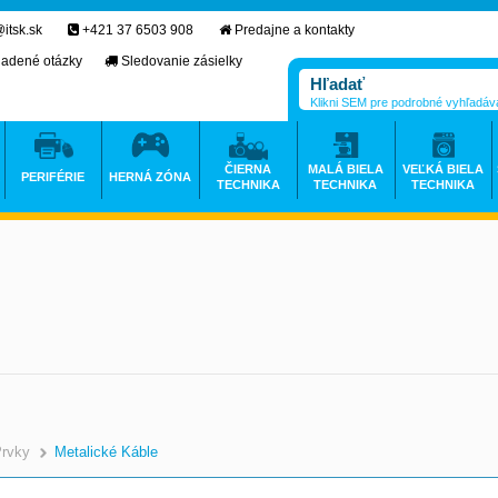
itsk.sk
+421 37 6503 908
Predajne a kontakty
ladené otázky
Sledovanie zásielky
Klikni SEM pre podrobné vyhľadáv
ČIERNA
MALÁ BIELA
VEĽKÁ BIELA
PERIFÉRIE
HERNÁ ZÓNA
TECHNIKA
TECHNIKA
TECHNIKA
Prvky
Metalické Káble