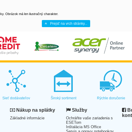
y. Obrázok má len ilustračný charakter.
Prejsť na vrch stránky...
Sieť dodávateľov
Široký sortiment
Rýchle doručenie
Nákup na splátky
Služby
Bu
kont
Základné informácie
Ochráňte vaše zariadenia s
ESETom
Inštalácia MS Office
Servis a opravy notebookov