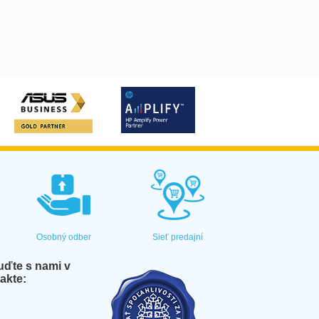
Osobný odber
Sieť predajní
ďte s nami v
akte: