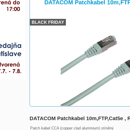
>
>
DATACOM Patchkabel 10m,FTP,
BLACK FRIDAY
DATACOM Patchkabel 10m,FTP,Cat5e , R
Patch kabel CCA (copper clad aluminium) stíněný
