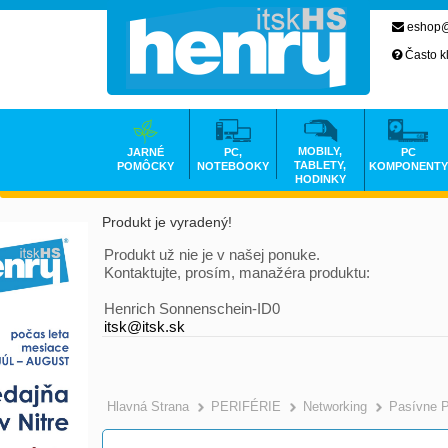
eshop@
Často k
MOBILY,
JARNÉ
PC,
PC
TABLETY,
POMÔCKY
NOTEBOOKY
KOMPONENTY
HODINKY
Produkt je vyradený!
Produkt už nie je v našej ponuke.
Kontaktujte, prosím, manažéra produktu:
Henrich Sonnenschein-ID0
itsk@itsk.sk
Hlavná Strana
PERIFÉRIE
Networking
Pasívne 