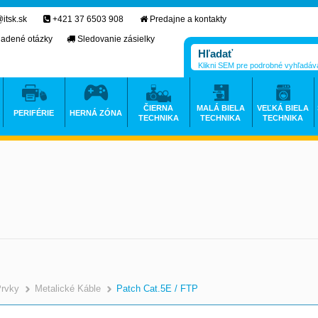
itsk.sk
+421 37 6503 908
Predajne a kontakty
ladené otázky
Sledovanie zásielky
Klikni SEM pre podrobné vyhľadáv
ČIERNA
MALÁ BIELA
VEĽKÁ BIELA
PERIFÉRIE
HERNÁ ZÓNA
TECHNIKA
TECHNIKA
TECHNIKA
Prvky
Metalické Káble
Patch Cat.5E / FTP