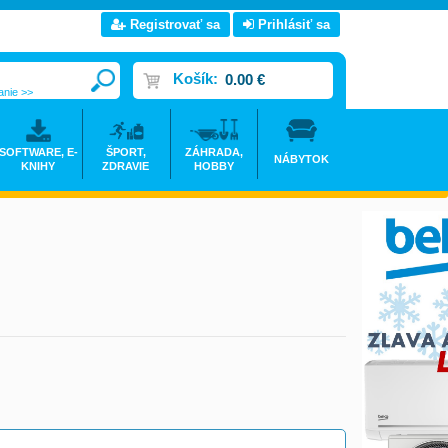
Registrovať sa
Prihlásiť sa
Košík:
0.00 €
anie >>
SOFTWARE, E-
ŠPORT,
ZÁHRADA,
NÁBYTOK
KNIHY
ZDRAVIE
HOBBY