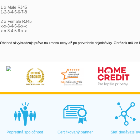
1 x Male RJ45

1-2-3-4-5-6-7-8

2 x Female RJ45

x-x-3-4-5-6-x-x

x-x-3-4-5-6-x-x
Obchod si vyhradzuje právo na zmenu ceny až po potvrdenie objednávky. Obrázok má len il
Popredná spoločnosť
Certifikovaný partner
Sieť dodávateľo