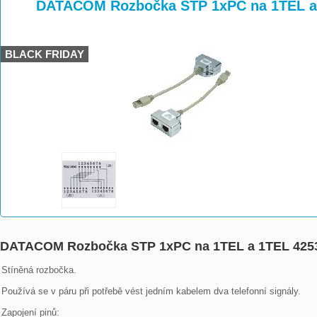
>
>
>
DATACOM Rozbočka STP 1xPC na 1TEL a
BLACK FRIDAY
DATACOM Rozbočka STP 1xPC na 1TEL a 1TEL 425
Stíněná rozbočka.

Používá se v páru při potřebě vést jedním kabelem dva telefonní signály.

Zapojení pinů:
