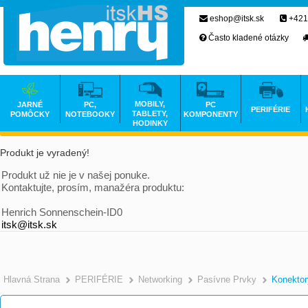
eshop@itsk.sk
+421
Často kladené otázky
MOBILY,
JARNÉ
PC,
PC
PERIFÉRIE
TABLETY,
POMÔCKY
NOTEBOOKY
KOMPONENTY
HODINKY
Produkt je vyradený!
Produkt už nie je v našej ponuke.
Kontaktujte, prosím, manažéra produktu:
Henrich Sonnenschein-ID0
itsk@itsk.sk
Hlavná Strana
PERIFÉRIE
Networking
Pasívne Prvky
Konektor