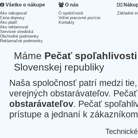
Všetko o nákupe
O nás
Nákup 
Ako nakupovať
O spoločnosti
Základné in
Cena dopravy
Voľné pracovné pozície
Ako platiť
Kontakty
Ako reklamovať
Servisné strediská
Obchodné podmienky
Reklamačné podmienky
Máme
Pečať spoľahlivosti
Slovenskej republiky
Naša spoločnosť patrí medzi tie
verejných obstarávateľov. Pečať 
obstarávateľov
. Pečať spoľahli
prístupe a jednaní k zákazníkom a
Technické
Â