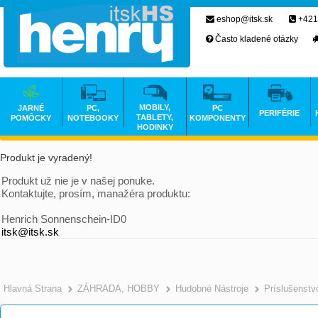
eshop@itsk.sk
+421
Často kladené otázky
MOBILY,
JARNÉ
PC,
PC
PERIFÉRIE
TABLETY,
POMÔCKY
NOTEBOOKY
KOMPONENTY
HODINKY
Produkt je vyradený!
Produkt už nie je v našej ponuke.
Kontaktujte, prosím, manažéra produktu:
Henrich Sonnenschein-ID0
itsk@itsk.sk
Hlavná Strana
ZÁHRADA, HOBBY
Hudobné Nástroje
Príslušenstv