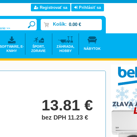
Registrovať sa
Prihlásiť sa
Košík:
0.00 €
anie >>
SOFTWARE, E-
ŠPORT,
ZÁHRADA,
NÁBYTOK
KNIHY
ZDRAVIE
HOBBY
13.81
€
bez DPH 11.23
€
do košíka