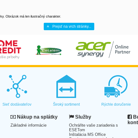
y. Obrázok má len ilustračný charakter.
Prejsť na vrch stránky...
Sieť dodávateľov
Široký sortiment
Rýchle doručenie
Nákup na splátky
Služby
Bu
kont
Základné informácie
Ochráňte vaše zariadenia s
ESETom
Inštalácia MS Office