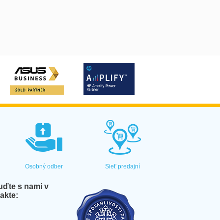
Osobný odber
Sieť predajní
ďte s nami v
akte: