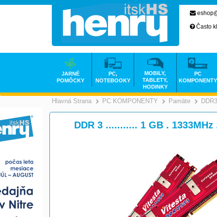
eshop@
Často k
MOBILY,
JARNÉ
PC,
PC
TABLETY,
POMÔCKY
NOTEBOOKY
KOMPONENTY
HODINKY
Hlavná Strana
PC KOMPONENTY
Pamäte
DDR
>
DDR 3 ........... 1 GB . 1333MHz