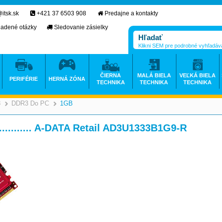
itsk.sk
+421 37 6503 908
Predajne a kontakty
ladené otázky
Sledovanie zásielky
Klikni SEM pre podrobné vyhľadáv
ČIERNA
MALÁ BIELA
VEĽKÁ BIELA
PERIFÉRIE
HERNÁ ZÓNA
TECHNIKA
TECHNIKA
TECHNIKA
3
DDR3 Do PC
1GB
>
>
>
>
 ........... A-DATA Retail AD3U1333B1G9-R