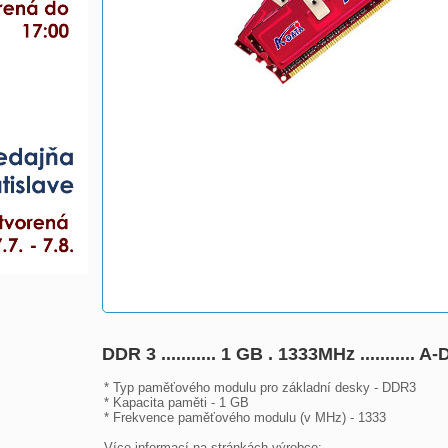
DDR 3 ........... 1 GB . 1333MHz .........
* Typ paměťového modulu pro základní desky - DDR3

* Kapacita paměti - 1 GB

* Frekvence paměťového modulu (v MHz) - 1333

Více informací na stránkách výrobce:
