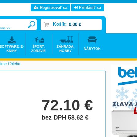
Registrovať sa
Prihlásiť sa
Košík:
0.00 €
anie >>
SOFTWARE, E-
ŠPORT,
ZÁHRADA,
NÁBYTOK
KNIHY
ZDRAVIE
HOBBY
árne Chleba
>
72.10
€
bez DPH 58.62
€
do košíka