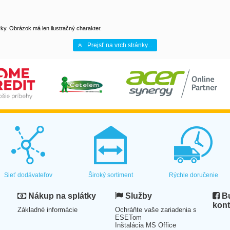
y. Obrázok má len ilustračný charakter.
Prejsť na vrch stránky...
Sieť dodávateľov
Široký sortiment
Rýchle doručenie
Nákup na splátky
Služby
Bu
kont
Základné informácie
Ochráňte vaše zariadenia s
ESETom
Inštalácia MS Office