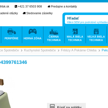
itsk.sk
+421 37 6503 908
Predajne a kontakty
ladené otázky
Sledovanie zásielky
Klikni SEM pre podrobné vyhľadáv
ČIERNA
MALÁ BIELA
VEĽKÁ BIELA
PERIFÉRIE
HERNÁ ZÓNA
TECHNIKA
TECHNIKA
TECHNIKA
e Spotrebiče
Kuchynské Spotrebiče
Fritézy A Pekárne Chleba
Pek
>
>
>
4399761346
Kúpiť na splátky.