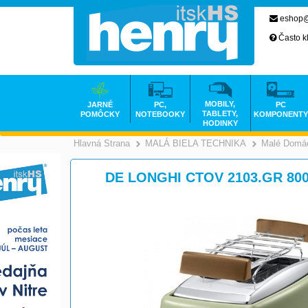
eshop@
Často k
MOBILY,
JARNÉ
PC,
PC
TABLETY,
POMÔCKY
NOTEBOOKY
KOMPONENTY
HODINKY
Hlavná Strana
MALÁ BIELA TECHNIKA
Malé Domác
>
DE LONGHI CTOV 2103.GR 800