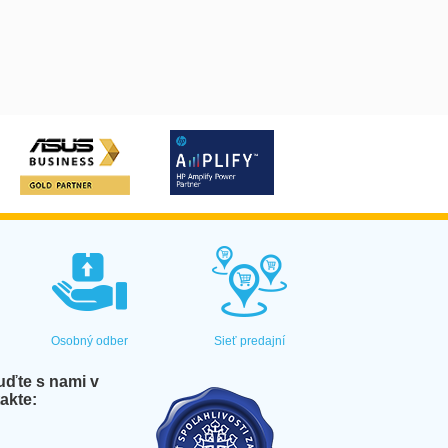
Osobný odber
Sieť predajní
ďte s nami v
akte: