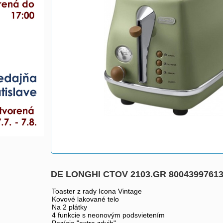
DE LONGHI CTOV 2103.GR 8004399761
Toaster z rady Icona Vintage
Kovové lakované telo
Na 2 plátky
4 funkcie s neonovým podsvietením