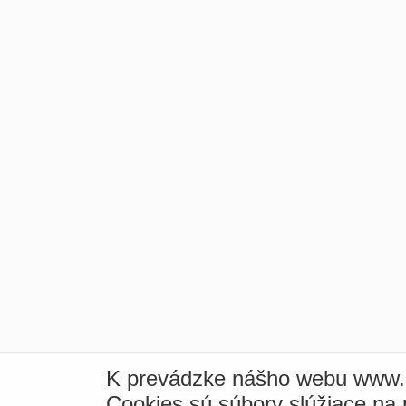
K prevádzke nášho webu www.i
Cookies sú súbory slúžiace na