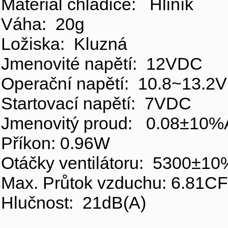
Materiál chladiče: Hliník
Váha: 20g
Ložiska: Kluzná
Jmenovité napětí: 12VDC
Operační napětí: 10.8~13.2
Startovací napětí: 7VDC
Jmenovitý proud: 0.08±10%
Příkon: 0.96W
Otáčky ventilátoru: 5300±1
Max. Průtok vzduchu: 6.81C
Hlučnost: 21dB(A)