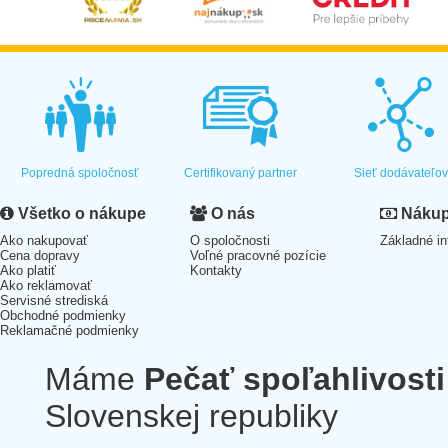
Popredná spoločnosť
Certifikovaný partner
Sieť dodávateľo
Všetko o nákupe
O nás
Nákup 
Ako nakupovať
O spoločnosti
Základné in
Cena dopravy
Voľné pracovné pozície
Ako platiť
Kontakty
Ako reklamovať
Servisné strediská
Obchodné podmienky
Reklamačné podmienky
Máme
Pečať spoľahlivosti
Slovenskej republiky