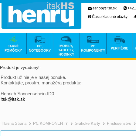
eshop@itsk.sk
+421
Často kladené otázky
MOBILY,
JARNÉ
PC,
PC
PERIFÉRIE
TABLETY,
POMÔCKY
NOTEBOOKY
KOMPONENTY
HODINKY
Produkt je vyradený!
Produkt už nie je v našej ponuke.
Kontaktujte, prosím, manažéra produktu:
Henrich Sonnenschein-ID0
itsk@itsk.sk
Hlavná Strana
PC KOMPONENTY
Grafické Karty
Príslušenstvo