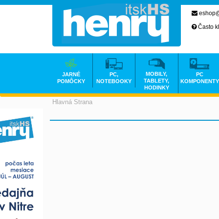
eshop@
Často k
MOBILY,
JARNÉ
PC,
PC
TABLETY,
POMÔCKY
NOTEBOOKY
KOMPONENTY
HODINKY
Hlavná Strana