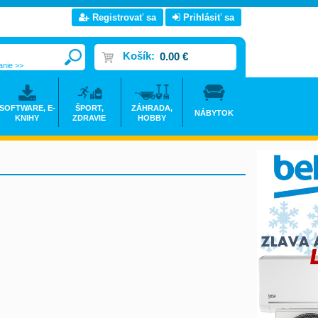
Registrovať sa
Prihlásiť sa
Košík:
0.00 €
anie >>
SOFTWARE, E-
ŠPORT,
ZÁHRADA,
NÁBYTOK
KNIHY
ZDRAVIE
HOBBY