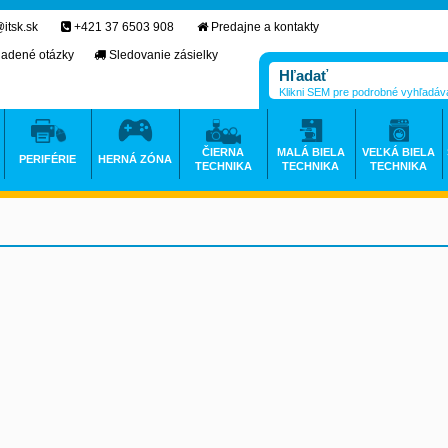
itsk.sk
+421 37 6503 908
Predajne a kontakty
ladené otázky
Sledovanie zásielky
Klikni SEM pre podrobné vyhľadáv
ČIERNA
MALÁ BIELA
VEĽKÁ BIELA
PERIFÉRIE
HERNÁ ZÓNA
TECHNIKA
TECHNIKA
TECHNIKA