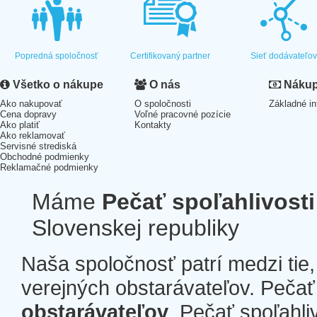
Popredná spoločnosť
Certifikovaný partner
Sieť dodávateľo
Všetko o nákupe
O nás
Nákup 
Ako nakupovať
O spoločnosti
Základné in
Cena dopravy
Voľné pracovné pozície
Ako platiť
Kontakty
Ako reklamovať
Servisné strediská
Obchodné podmienky
Reklamačné podmienky
Máme
Pečať spoľahlivosti
Slovenskej republiky
Naša spoločnosť patrí medzi tie
verejných obstarávateľov. Pečať 
obstarávateľov
. Pečať spoľahli