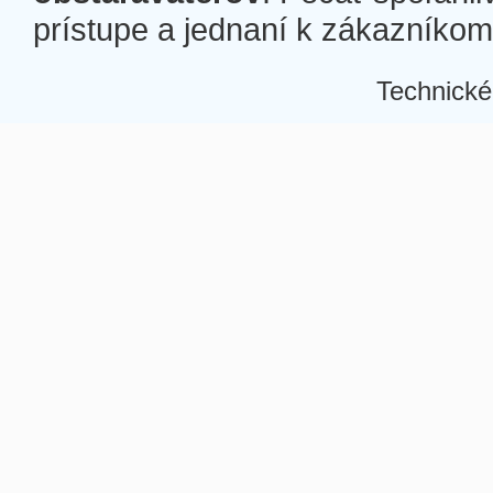
prístupe a jednaní k zákazníkom a
Technické
Â
Â
Â