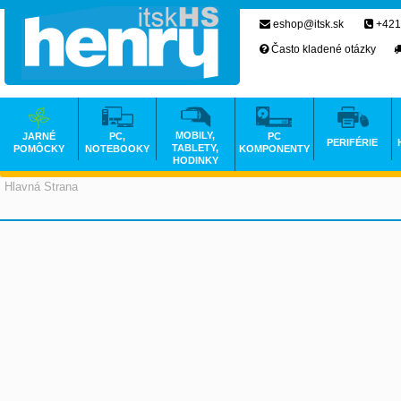
eshop@itsk.sk
+421
Často kladené otázky
MOBILY,
JARNÉ
PC,
PC
PERIFÉRIE
TABLETY,
POMÔCKY
NOTEBOOKY
KOMPONENTY
HODINKY
Hlavná Strana