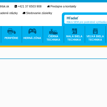
itsk.sk
+421 37 6503 908
Predajne a kontakty
ladené otázky
Sledovanie zásielky
Klikni SEM pre podrobné vyhľadáv
ČIERNA
MALÁ BIELA
VEĽKÁ BIELA
PERIFÉRIE
HERNÁ ZÓNA
TECHNIKA
TECHNIKA
TECHNIKA