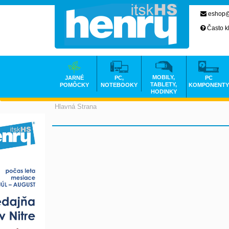
eshop@
Často k
MOBILY,
JARNÉ
PC,
PC
TABLETY,
POMÔCKY
NOTEBOOKY
KOMPONENTY
HODINKY
Hlavná Strana