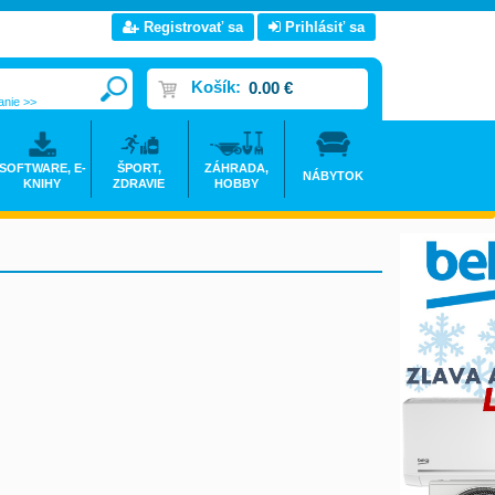
Registrovať sa
Prihlásiť sa
Košík:
0.00 €
anie >>
SOFTWARE, E-
ŠPORT,
ZÁHRADA,
NÁBYTOK
KNIHY
ZDRAVIE
HOBBY