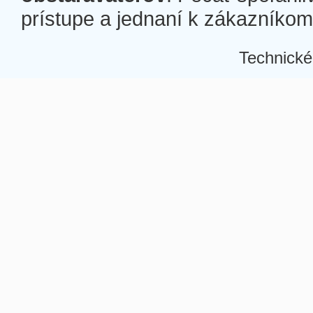
prístupe a jednaní k zákazníkom a
Technické
Â
Â
Â