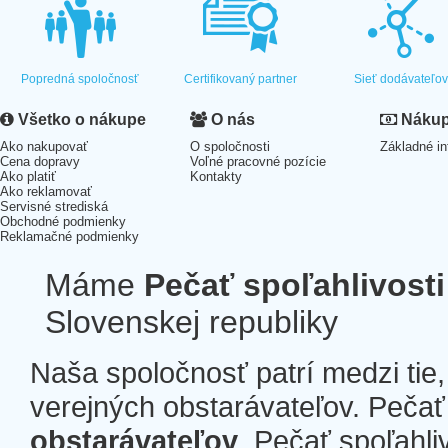
Popredná spoločnosť
Certifikovaný partner
Sieť dodávateľo
Všetko o nákupe
O nás
Nákup 
Ako nakupovať
O spoločnosti
Základné in
Cena dopravy
Voľné pracovné pozície
Ako platiť
Kontakty
Ako reklamovať
Servisné strediská
Obchodné podmienky
Reklamačné podmienky
Máme
Pečať spoľahlivosti
Slovenskej republiky
Naša spoločnosť patrí medzi tie
verejných obstarávateľov. Pečať 
obstarávateľov
. Pečať spoľahli