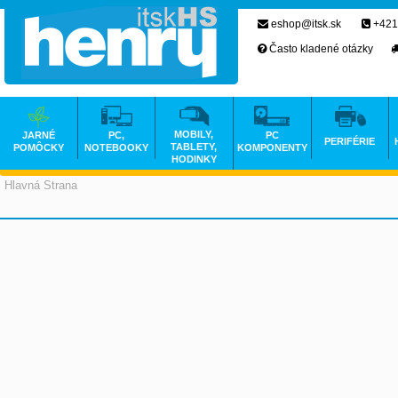
eshop@itsk.sk
+421
Často kladené otázky
MOBILY,
JARNÉ
PC,
PC
PERIFÉRIE
TABLETY,
POMÔCKY
NOTEBOOKY
KOMPONENTY
HODINKY
Hlavná Strana