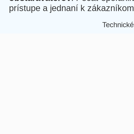
prístupe a jednaní k zákazníkom a
Technické
Â
Â
Â