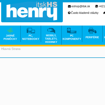
eshop@itsk.sk
+421
Často kladené otázky
MOBILY,
JARNÉ
PC,
PC
PERIFÉRIE
TABLETY,
POMÔCKY
NOTEBOOKY
KOMPONENTY
HODINKY
Hlavná Strana