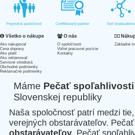
Popredná spoločnosť
Certifikovaný partner
Sieť dodávateľo
Všetko o nákupe
O nás
Nákup 
Ako nakupovať
O spoločnosti
Základné in
Cena dopravy
Voľné pracovné pozície
Ako platiť
Kontakty
Ako reklamovať
Servisné strediská
Obchodné podmienky
Reklamačné podmienky
Máme
Pečať spoľahlivosti
Slovenskej republiky
Naša spoločnosť patrí medzi tie
verejných obstarávateľov. Pečať 
obstarávateľov
. Pečať spoľahli