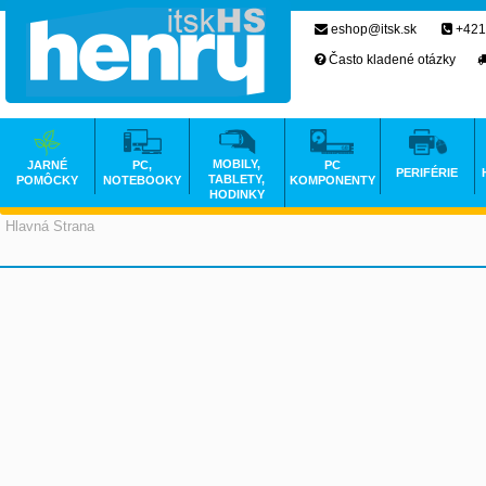
eshop@itsk.sk
+421
Často kladené otázky
MOBILY,
JARNÉ
PC,
PC
PERIFÉRIE
TABLETY,
POMÔCKY
NOTEBOOKY
KOMPONENTY
HODINKY
Hlavná Strana