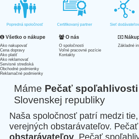
Popredná spoločnosť
Certifikovaný partner
Sieť dodávateľo
Všetko o nákupe
O nás
Nákup 
Ako nakupovať
O spoločnosti
Základné in
Cena dopravy
Voľné pracovné pozície
Ako platiť
Kontakty
Ako reklamovať
Servisné strediská
Obchodné podmienky
Reklamačné podmienky
Máme
Pečať spoľahlivosti
Slovenskej republiky
Naša spoločnosť patrí medzi tie
verejných obstarávateľov. Pečať 
obstarávateľov
. Pečať spoľahli