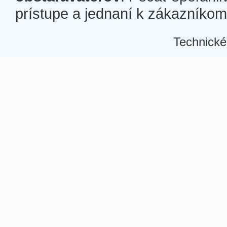
prístupe a jednaní k zákazníkom a
Technické
Â
Â
Â