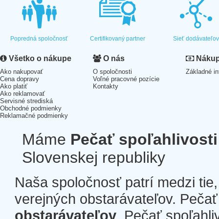
Popredná spoločnosť
Certifikovaný partner
Sieť dodávateľo
Všetko o nákupe
O nás
Nákup 
Ako nakupovať
O spoločnosti
Základné in
Cena dopravy
Voľné pracovné pozície
Ako platiť
Kontakty
Ako reklamovať
Servisné strediská
Obchodné podmienky
Reklamačné podmienky
Máme
Pečať spoľahlivosti
Slovenskej republiky
Naša spoločnosť patrí medzi tie
verejných obstarávateľov. Pečať 
obstarávateľov
. Pečať spoľahli