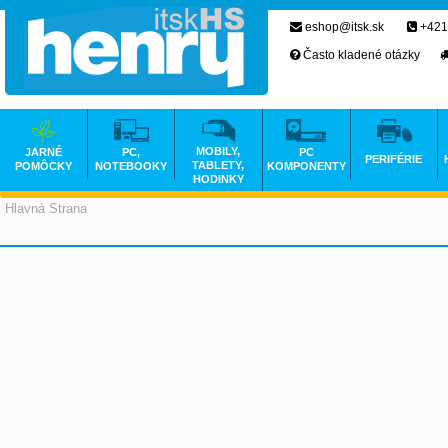
eshop@itsk.sk
+421
Často kladené otázky
MOBILY,
JARNÉ
PC,
PC
PERIFÉRIE
TABLETY,
POMÔCKY
NOTEBOOKY
KOMPONENTY
HODINKY
Hlavná Strana