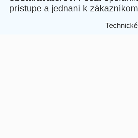
prístupe a jednaní k zákazníkom a
Technické
Â
Â
Â