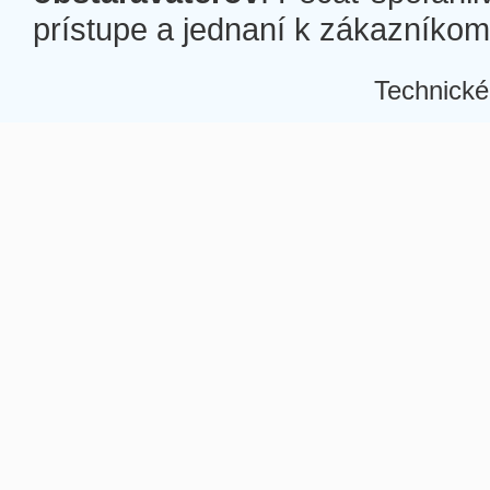
prístupe a jednaní k zákazníkom a
Technické
Â
Â
Â