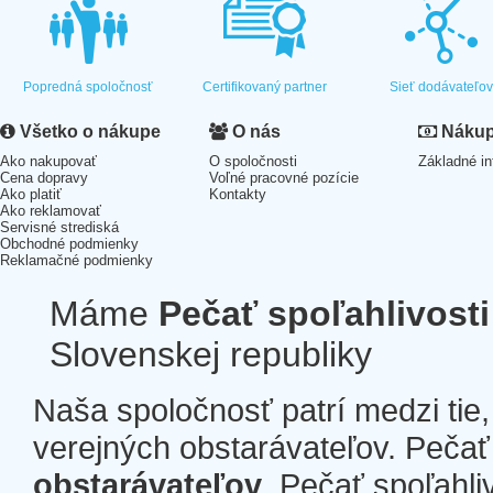
Popredná spoločnosť
Certifikovaný partner
Sieť dodávateľo
Všetko o nákupe
O nás
Nákup 
Ako nakupovať
O spoločnosti
Základné in
Cena dopravy
Voľné pracovné pozície
Ako platiť
Kontakty
Ako reklamovať
Servisné strediská
Obchodné podmienky
Reklamačné podmienky
Máme
Pečať spoľahlivosti
Slovenskej republiky
Naša spoločnosť patrí medzi tie
verejných obstarávateľov. Pečať 
obstarávateľov
. Pečať spoľahli