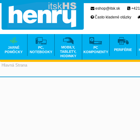
eshop@itsk.sk
+421
Často kladené otázky
MOBILY,
JARNÉ
PC,
PC
PERIFÉRIE
TABLETY,
POMÔCKY
NOTEBOOKY
KOMPONENTY
HODINKY
Hlavná Strana