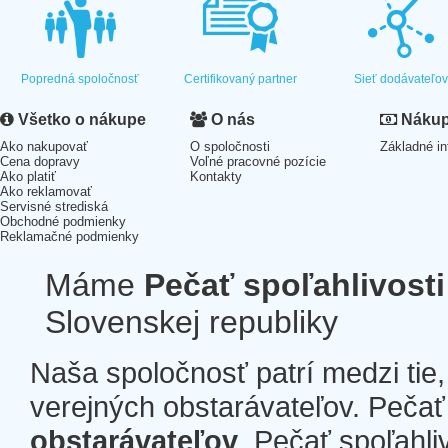
Popredná spoločnosť
Certifikovaný partner
Sieť dodávateľo
Všetko o nákupe
O nás
Nákup 
Ako nakupovať
O spoločnosti
Základné in
Cena dopravy
Voľné pracovné pozície
Ako platiť
Kontakty
Ako reklamovať
Servisné strediská
Obchodné podmienky
Reklamačné podmienky
Máme
Pečať spoľahlivosti
Slovenskej republiky
Naša spoločnosť patrí medzi tie
verejných obstarávateľov. Pečať 
obstarávateľov
. Pečať spoľahli