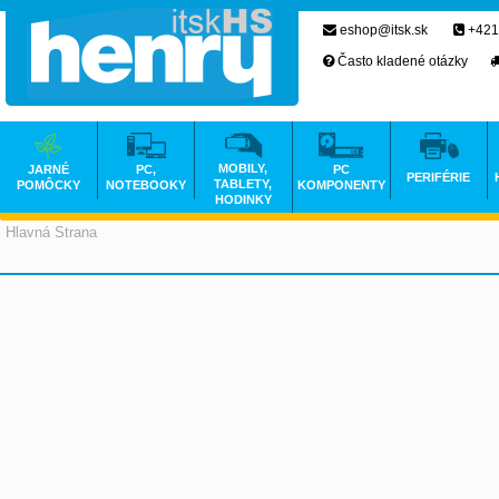
eshop@itsk.sk
+421
Často kladené otázky
MOBILY,
JARNÉ
PC,
PC
PERIFÉRIE
TABLETY,
POMÔCKY
NOTEBOOKY
KOMPONENTY
HODINKY
Hlavná Strana