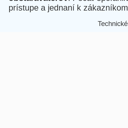
prístupe a jednaní k zákazníkom a
Technické
Â
Â
Â