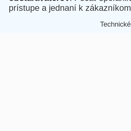
prístupe a jednaní k zákazníkom a
Technické
Â
Â
Â