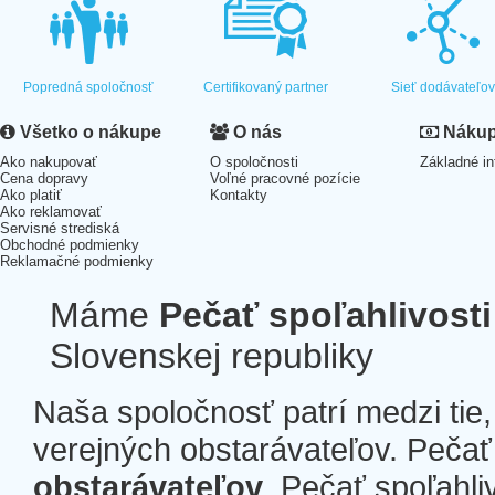
Popredná spoločnosť
Certifikovaný partner
Sieť dodávateľo
Všetko o nákupe
O nás
Nákup 
Ako nakupovať
O spoločnosti
Základné in
Cena dopravy
Voľné pracovné pozície
Ako platiť
Kontakty
Ako reklamovať
Servisné strediská
Obchodné podmienky
Reklamačné podmienky
Máme
Pečať spoľahlivosti
Slovenskej republiky
Naša spoločnosť patrí medzi tie
verejných obstarávateľov. Pečať 
obstarávateľov
. Pečať spoľahli