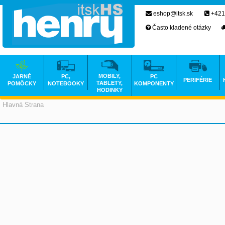
eshop@itsk.sk
+421
Často kladené otázky
MOBILY,
JARNÉ
PC,
PC
PERIFÉRIE
TABLETY,
POMÔCKY
NOTEBOOKY
KOMPONENTY
HODINKY
Hlavná Strana