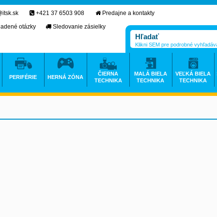
itsk.sk
+421 37 6503 908
Predajne a kontakty
ladené otázky
Sledovanie zásielky
Klikni SEM pre podrobné vyhľadáv
ČIERNA
MALÁ BIELA
VEĽKÁ BIELA
PERIFÉRIE
HERNÁ ZÓNA
TECHNIKA
TECHNIKA
TECHNIKA