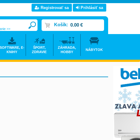
Registrovať sa
Prihlásiť sa
Košík:
0.00 €
anie >>
SOFTWARE, E-
ŠPORT,
ZÁHRADA,
NÁBYTOK
KNIHY
ZDRAVIE
HOBBY