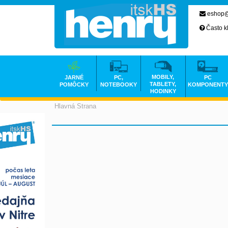
eshop@
Často k
MOBILY,
JARNÉ
PC,
PC
TABLETY,
POMÔCKY
NOTEBOOKY
KOMPONENTY
HODINKY
Hlavná Strana