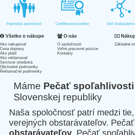
Popredná spoločnosť
Certifikovaný partner
Sieť dodávateľo
Všetko o nákupe
O nás
Nákup 
Ako nakupovať
O spoločnosti
Základné in
Cena dopravy
Voľné pracovné pozície
Ako platiť
Kontakty
Ako reklamovať
Servisné strediská
Obchodné podmienky
Reklamačné podmienky
Máme
Pečať spoľahlivosti
Slovenskej republiky
Naša spoločnosť patrí medzi tie
verejných obstarávateľov. Pečať 
obstarávateľov
. Pečať spoľahli