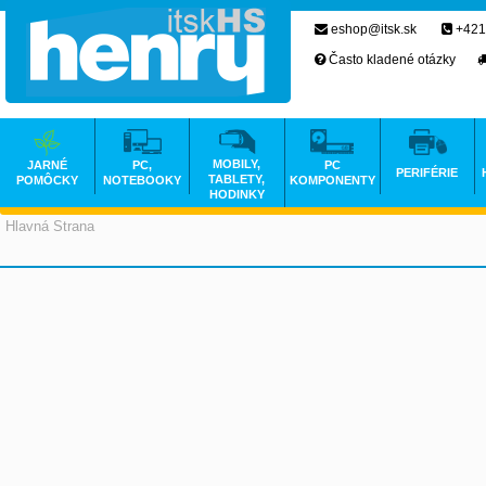
eshop@itsk.sk
+421
Často kladené otázky
MOBILY,
JARNÉ
PC,
PC
PERIFÉRIE
TABLETY,
POMÔCKY
NOTEBOOKY
KOMPONENTY
HODINKY
Hlavná Strana