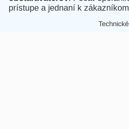
prístupe a jednaní k zákazníkom a
Technické
Â
Â
Â