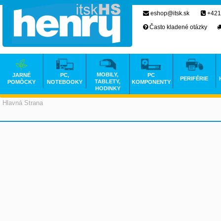
eshop@itsk.sk
+421
Často kladené otázky
MOBILY,
JARNÉ
PC,
PC
PERIFÉRIE
TABLETY,
POMÔCKY
NOTEBOOKY
KOMPONENTY
HODINKY
Hlavná Strana