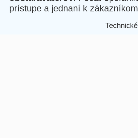
prístupe a jednaní k zákazníkom a
Technické
Â
Â
Â