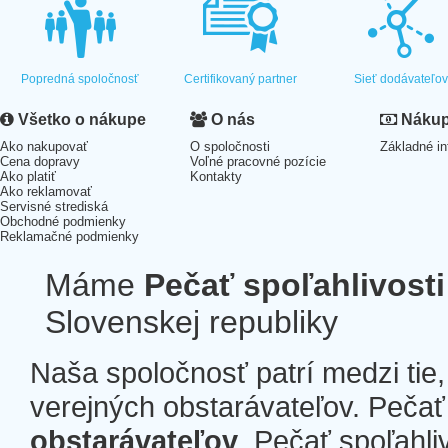
Popredná spoločnosť
Certifikovaný partner
Sieť dodávateľo
Všetko o nákupe
O nás
Nákup 
Ako nakupovať
O spoločnosti
Základné in
Cena dopravy
Voľné pracovné pozície
Ako platiť
Kontakty
Ako reklamovať
Servisné strediská
Obchodné podmienky
Reklamačné podmienky
Máme
Pečať spoľahlivosti
Slovenskej republiky
Naša spoločnosť patrí medzi tie
verejných obstarávateľov. Pečať 
obstarávateľov
. Pečať spoľahli